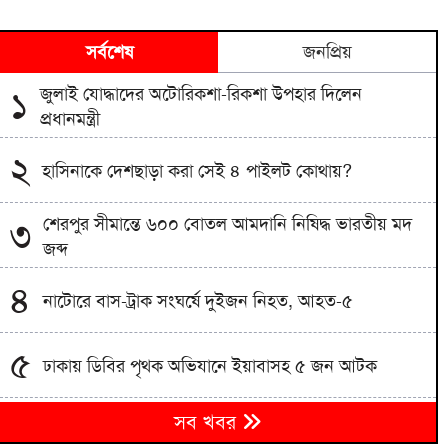
সর্বশেষ
জনপ্রিয়
জুলাই যোদ্ধাদের অটোরিকশা-রিকশা উপহার দিলেন
১
প্রধানমন্ত্রী
২
হাসিনাকে দেশছাড়া করা সেই ৪ পাইলট কোথায়?
শেরপুর সীমান্তে ৬০০ বোতল আমদানি নিষিদ্ধ ভারতীয় মদ
৩
জব্দ
৪
নাটোরে বাস-ট্রাক সংঘর্ষে দুইজন নিহত, আহত-৫
৫
ঢাকায় ডিবির পৃথক অভিযানে ইয়াবাসহ ৫ জন আটক
৬
সব খবর
বিদ্যুৎ ও জ্বালানি খাত অস্থিতিশীল করতে তৎপর একটি চক্র