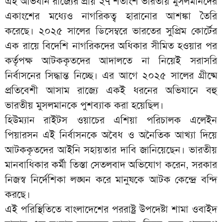
এই অভিযান রাজ্যের প্রায় ২৭ শতাংশ ভারতীয় মুসলমানদের
একাংশের মধ্যেও নাগরিকত্ব হারানোর আশঙ্কা তৈরি
করেছে। ২০২৫ সালের ডিসেম্বরে ভারতের সুপ্রিম কোর্টের
এক রায়ে বিদেশি নাগরিকদের অধিকার সীমিত হওয়ার পর
কর্তৃপক্ষ আটককৃতদের আদালতে না নিয়েই সরাসরি
নির্বাসনের সিদ্ধান্ত নিচ্ছে। এর আগে ২০২৫ সালের গ্রীষ্মে
প্রতিবেশী আসাম রাজ্যে একই ধরনের অভিযানে বহু
ভারতীয় মুসলমানকে পুশব্যাক করা হয়েছিল।
হিউম্যান রাইটস ওয়াচের এশিয়া পরিচালক এলেইন
পিয়ারসন এই নির্বাসনকে অবৈধ ও অনৈতিক আখ্যা দিয়ে
আটককৃতদের আইনি সহায়তার দাবি জানিয়েছেন। ভারতীয়
মানবাধিকার কর্মী তিস্তা সেতলবাদ অভিযোগ করেন, সরকার
নিজস্ব নির্দেশিকা লঙ্ঘন করে মানুষকে আটক কেন্দ্রে বন্দি
করছে।
এই পরিস্থিতিতে বাংলাদেশের পররাষ্ট্র উপদেষ্টা শামা ওবাইদ