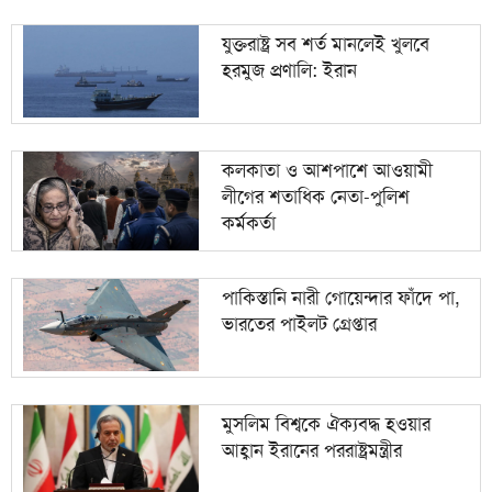
যুক্তরাষ্ট্র সব শর্ত মানলেই খুলবে
হরমুজ প্রণালি: ইরান
কলকাতা ও আশপাশে আওয়ামী
লীগের শতাধিক নেতা-পুলিশ
কর্মকর্তা
পাকিস্তানি নারী গোয়েন্দার ফাঁদে পা,
ভারতের পাইলট গ্রেপ্তার
মুসলিম বিশ্বকে ঐক্যবদ্ধ হওয়ার
আহ্বান ইরানের পররাষ্ট্রমন্ত্রীর