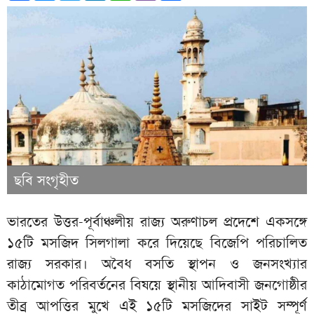
ছবি সংগৃহীত
ভারতের উত্তর-পূর্বাঞ্চলীয় রাজ্য অরুণাচল প্রদেশে একসঙ্গে
১৫টি মসজিদ সিলগালা করে দিয়েছে বিজেপি পরিচালিত
রাজ্য সরকার। অবৈধ বসতি স্থাপন ও জনসংখ্যার
কাঠামোগত পরিবর্তনের বিষয়ে স্থানীয় আদিবাসী জনগোষ্ঠীর
তীব্র আপত্তির মুখে এই ১৫টি মসজিদের সাইট সম্পূর্ণ