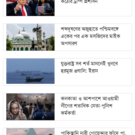
কঠোর ট্রাম্প প্রশাসন
১০
হাম ও হামের উপসর্গ নিয়ে আরও চার জনের মৃত্যু
শব্দদূষণের অজুহাতে পশ্চিমবঙ্গে
একের পর এক মসজিদের মাইক
অপসারণ
যুক্তরাষ্ট্র সব শর্ত মানলেই খুলবে
হরমুজ প্রণালি: ইরান
কলকাতা ও আশপাশে আওয়ামী
লীগের শতাধিক নেতা-পুলিশ
কর্মকর্তা
পাকিস্তানি নারী গোয়েন্দার ফাঁদে পা,