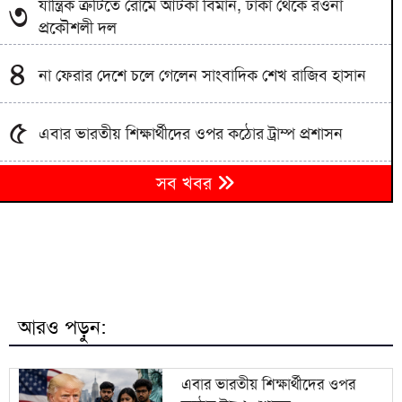
যান্ত্রিক ত্রুটিতে রোমে আটকা বিমান, ঢাকা থেকে রওনা
৩
প্রকৌশলী দল
৪
না ফেরার দেশে চলে গেলেন সাংবাদিক শেখ রাজিব হাসান
৫
এবার ভারতীয় শিক্ষার্থীদের ওপর কঠোর ট্রাম্প প্রশাসন
আশুলিয়ায় কাফনের কাপড়সহ চিঠিতে প্রাণনাশের হুমকির
৬
সব খবর
অভিযোগ
বাংলাদেশিকে বিএসএফ নিয়ে যাওয়ায় ভারতীয়কে ধরে
৭
আনলো গ্রামবাসী
মঞ্চ প্রস্তুত, বানভাসি মানুষের অপেক্ষা; প্রধানমন্ত্রীর আগমন
৮
ঘিরে বাঁশখালীতে উৎসব
আরও পড়ুন:
শব্দদূষণের অজুহাতে পশ্চিমবঙ্গে একের পর এক মসজিদের
৯
মাইক অপসারণ
এবার ভারতীয় শিক্ষার্থীদের ওপর