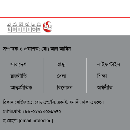
সম্পাদক ও প্রকাশক: মোঃ আল আমিন
সারাদেশ
স্বাস্থ্য
লাইফস্টাইল
রাজনীতি
খেলা
শিক্ষা
আন্তর্জাতিক
বিনোদন
অর্থনীতি
ঠিকানা: হাউজ:৯১, রোড-১৩/সি, ব্লক-ই, বনানী, ঢাকা-১২৩০।
যোগাযোগ: +৮৮-০১৯১৪০৯৯৯৭০
ই-মেইল:
[email protected]