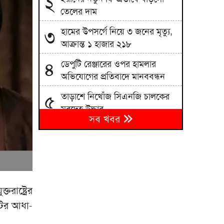
২
তেলের দাম
হামের উপসর্গে নিয়ে ৩ জনের মৃত্যু,
৩
আক্রান্ত ১ হাজার ২১৮
ডেপুটি রেঞ্জারের ওপর হামলার
৪
অভিযোগের প্রতিবাদে মানববন্ধন
তাড়াশে নিখোঁজ সিএনজি চালকের
৫
মরদেহ উদ্ধার
সব খবর
বারবার দিল্লিকে যেভাবে জবাব
৬
দিচ্ছে ঢাকা
খাদ্য পরীক্ষায় মিলল ভয়াবহ দূষণের
৭
প্রমাণ
রাষ্ট্রের
আইনের সহিত সংঘাতে জড়িত দুই
৮
টির আধা-
শিশুকে আটক করেছে বাড্ডা থানা
পুলিশ