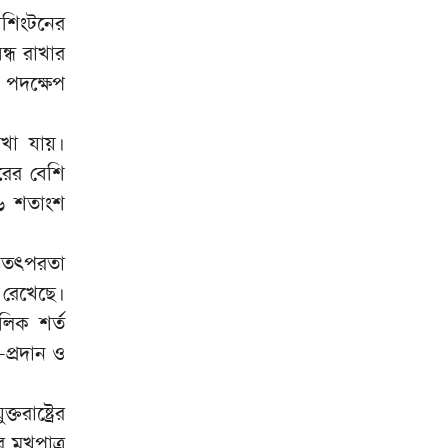
াশিংটনের
ডিএমপির হাজারীবাগ থানা পুলিশের
৯
্ধ রাখার
বিশেষ অভিযানে বিভিন্ন অপরাধে
জড়িত ১৪ জন গ্রেপ্তার
 পদক্ষেপ
সত্যের মুখোমুখি হতে চাইলে শেখ
১০
হাসিনা দেশে আসবেন: আইনমন্ত্রী
েখা যায়।
ারের বেশি
য় ৬ শতাংশ
ক তৎপরতা
 রেখেছে।
িক শর্ত
-প্রদান ও
তরাষ্ট্রের
র মুখপাত্র