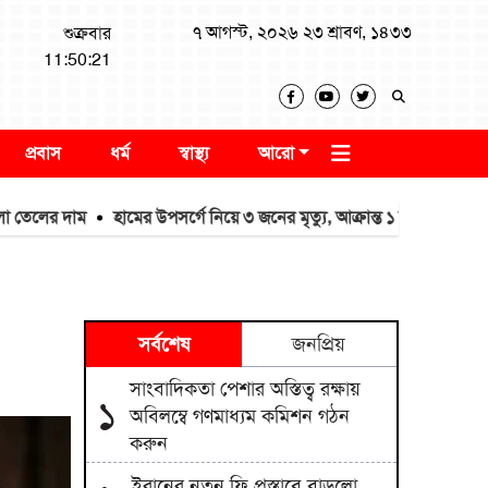
৭ আগস্ট, ২০২৬ ২৩ শ্রাবণ, ১৪৩৩
শুক্রবার
11:50:22
প্রবাস
ধর্ম
স্বাস্থ্য
আরো
 দাম
হামের উপসর্গে নিয়ে ৩ জনের মৃত্যু, আক্রান্ত ১ হাজার ২১৮
ডেপুটি 
সর্বশেষ
জনপ্রিয়
সাংবাদিকতা পেশার অস্তিত্ব রক্ষায়
১
অবিলম্বে গণমাধ্যম কমিশন গঠন
করুন
ইরানের নতুন ফি প্রস্তাবে বাড়লো