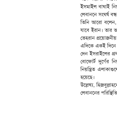
ইসমাইল বাঘাই নিয়ম
লেবাননে সংঘর্ষ বন্
তিনি আরো বলেন, ইস
যাবে ইরান। তার ভ
তেহরান প্রয়োজনীয় প
এদিকে একই দিনে ল
দেন ইসরাইলের প্র
বোফোর্ট দুর্গের ন
নিয়ন্ত্রিত এলাকা
হয়েছে।
উল্লেখ্য, হিজবুল্ল
লেবাননের পরিস্থি