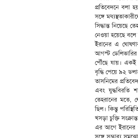
প্রতিবেদনে বলা হ
সঙ্গে মধ্যস্থতাক
সিদ্ধান্ত নিয়েছে
নেওয়া হয়েছে বলে
ইরানের এ ঘোষণার 
আগস্ট ডেলিভারির ব
পৌঁছে যায়। একই সময়
বৃদ্ধি পেয়ে ৯২ ড
তাসনিমের প্রতিব
এবং যুদ্ধবিরতি শর
তেহরানের মতে, ল
ছিল। কিন্তু পরিস্থ
খসড়া চুক্তি সংক্র
এর আগে ইরানের পররাষ্
সঙ্গে সম্ভাব্য সমঝো