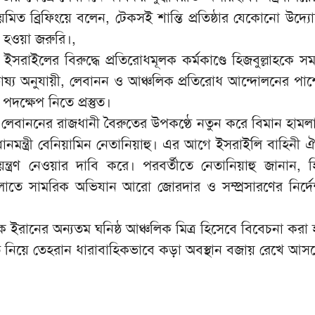
িত ব্রিফিংয়ে বলেন, টেকসই শান্তি প্রতিষ্ঠার যেকোনো উদ্যো
ধ হওয়া জরুরি।,
রাইলের বিরুদ্ধে প্রতিরোধমূলক কর্মকাণ্ডে হিজবুল্লাহকে সম
াষ্য অনুযায়ী, লেবানন ও আঞ্চলিক প্রতিরোধ আন্দোলনের পা
দক্ষেপ নিতে প্রস্তুত।
েবাননের রাজধানী বৈরুতের উপকণ্ঠে নতুন করে বিমান হামলার
ধানমন্ত্রী বেনিয়ামিন নেতানিয়াহু। এর আগে ইসরাইলি বাহিনী 
িয়ন্ত্রণ নেওয়ার দাবি করে। পরবর্তীতে নেতানিয়াহু জানান, হি
গুলোতে সামরিক অভিযান আরো জোরদার ও সম্প্রসারণের নির্দ
াহকে ইরানের অন্যতম ঘনিষ্ঠ আঞ্চলিক মিত্র হিসেবে বিবেচনা কর
তি নিয়ে তেহরান ধারাবাহিকভাবে কড়া অবস্থান বজায় রেখে আস