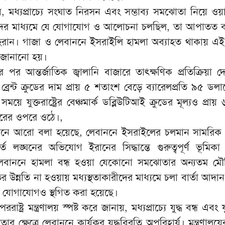
য়, মধ্যপ্রাচ্যে সংঘাত নিরসন এবং সম্ভাব্য সমঝোতা নিয়ে ওয়
ারীদের মাধ্যমে যে যোগাযোগ ও আলোচনা চলছিল, তা আপাতত বন
 তেহরান। গাজা ও লেবাননে ইসরাইলি হামলা অব্যাহত থাকায় এই
 জানানো হয়।
পর আন্তর্জাতিক জ্বালানি বাজারে তাৎক্ষণিক প্রতিক্রিয়া দ
্রেন্ট ক্রুডের দাম প্রায় ৫ শতাংশ বেড়ে ব্যারেলপ্রতি ৯৫ ডল
ে যুক্তরাষ্ট্রের বেঞ্চমার্ক ডব্লিউটিআই ক্রুডের মূল্যও প্রা
লারের ওপরে ওঠে।,
েদনে আরো বলা হয়েছে, লেবাননে ইসরাইলের চলমান সামরি
্ত লঙ্ঘনের অভিযোগ ইরানের সিদ্ধান্তে গুরুত্বপূর্ণ ভূমিকা
েবাননে হামলা বন্ধ হওয়া যেকোনো সমঝোতার অন্যতম মৌল
িতির উন্নতি না হওয়ায় মধ্যস্থতাকারীদের মাধ্যমে চলা বার্তা আদান
ান্ত যোগাযোগও স্থগিত করা হয়েছে।
ট্র মন্ত্রণালয় স্পষ্ট করে জানায়, মধ্যপ্রাচ্যে যুদ্ধ বন্ধ এবং যুক্
তার ক্ষেত্রে লেবাননে কার্যকর যুদ্ধবিরতি অপরিহার্য। মন্ত্রণালয়ে