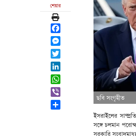
শেয়ার
Facebook
Messenger
Twitter
LinkedIn
WhatsApp
Viber
ছবি সংগৃহীত
Share
ইসরাইলের সাম্প্রত
সঙ্গে চলমান পরোক
সরকারি সংবাদমাধ্