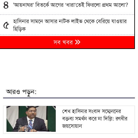
৪
'আয়নাঘর’ বিতর্কে আগের ‘ধারা’তেই ফিরলো প্রথম আলো?
হাসিনার সামনে আসার নাটক লাইভ থেকে বেরিয়ে যাওয়ার
৫
হিড়িক
৬
সব খবর
বগুড়ায় প্রাইভেটকারের ধাক্কায় প্রাণ গেল স্বামী-স্ত্রীর
৭
সরকার গণভোটের অধিকার চুরি করেছে: নাহিদ ইসলাম
শেখ হাসিনার সংবাদ সম্মেলনের বক্তব্য সমর্থন করে না
৮
দিল্লি: রণধীর জয়সোয়াল
আরও পড়ুন:
৯
বিদেশ থেকে চিৎকার করলেও গুরুত্ব দিচ্ছি না: স্বরাষ্ট্রমন্ত্রী
শেখ হাসিনার সংবাদ সম্মেলনের
বক্তব্য সমর্থন করে না দিল্লি: রণধীর
খোকসায় বিএনপি নেতার ওপর হামলার প্রতিবাদে
১০
জয়সোয়াল
মহাসড়ক অবরোধ ও বিক্ষোভ