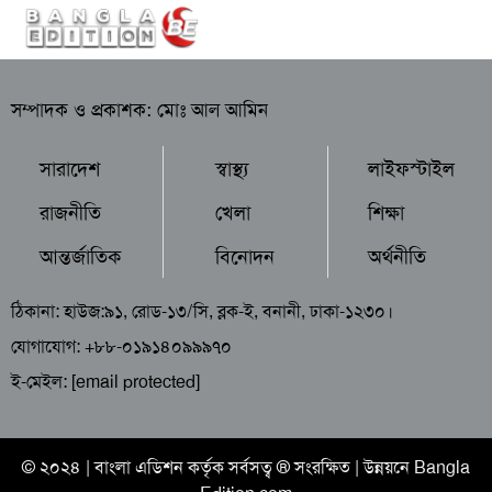
সম্পাদক ও প্রকাশক: মোঃ আল আমিন
সারাদেশ
স্বাস্থ্য
লাইফস্টাইল
রাজনীতি
খেলা
শিক্ষা
আন্তর্জাতিক
বিনোদন
অর্থনীতি
ঠিকানা: হাউজ:৯১, রোড-১৩/সি, ব্লক-ই, বনানী, ঢাকা-১২৩০।
যোগাযোগ: +৮৮-০১৯১৪০৯৯৯৭০
ই-মেইল:
[email protected]
© ২০২৪ |
বাংলা এডিশন
কর্তৃক সর্বসত্ব ® সংরক্ষিত | উন্নয়নে
Bangla