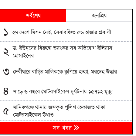
সর্বশেষ
জনপ্রিয়
১
২৭ দেশে মিশন নেই, সেবাবঞ্চিত ৫৬ হাজার প্রবাসী
ড. ইউনূসের বিরুদ্ধে ভয়ংকর সব অভিযোগ ইলিয়াস
২
হোসাইনের
৩
দেবীদ্বারে বাড়ির মালিককে কুপিয়ে হত্যা, মরদেহ উদ্ধার
৪
সাড়ে ৬ বছরে মোটরসাইকেল দুর্ঘটনায় ১৫৭১২ মৃত্যু
মানিকগঞ্জে থানায় জব্দকৃত পুলিশ হেফাজত থাকা
৫
মোটরসাইকেল উধাও
প্রদর্শনীতে মুজিব থাকলেও জিয়া না থাকার ব্যাখ্যা দিলেন
৬
সব খবর
জামায়াত আমির