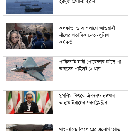
হরমুজ প্রণালি: ইরান
কলকাতা ও আশপাশে আওয়ামী
লীগের শতাধিক নেতা-পুলিশ
কর্মকর্তা
পাকিস্তানি নারী গোয়েন্দার ফাঁদে পা,
ভারতের পাইলট গ্রেপ্তার
মুসলিম বিশ্বকে ঐক্যবদ্ধ হওয়ার
আহ্বান ইরানের পররাষ্ট্রমন্ত্রীর
থাইল্যান্ডে কিশোরের এলোপাতাড়ি