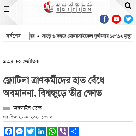
সর্বশেষ
য়াস হোসাইনের
সাড়ে ৬ বছরে মোটরসাইকেল দুর্ঘটনায় ১৫৭১২ মৃত্যু
প্র
প্রচ্ছদ
আন্তর্জাতিক
ফ্লোটিলা ত্রাণকর্মীদের হাত বেঁধে
অবমাননা, বিশ্বজুড়ে তীব্র ক্ষোভ
অনলাইন ডেস্ক
প্রকাশিত: ২১ মে, ২০২৬ ১০:৪৩
Facebook
Messenger
Twitter
LinkedIn
WhatsApp
Viber
Share