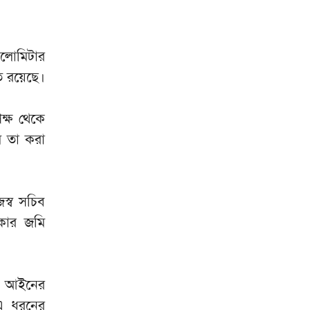
বারবার দিল্লিকে যেভাবে জবাব দিচ্ছে
৯
ঢাকা
কিলোমিটার
খাদ্য পরীক্ষায় মিলল ভয়াবহ
১০
ত রয়েছে।
দূষণের প্রমাণ
ক্ষ থেকে
লে তা করা
াজস্ব সচিব
াকার জমি
এই আইনের
 এ ধরনের