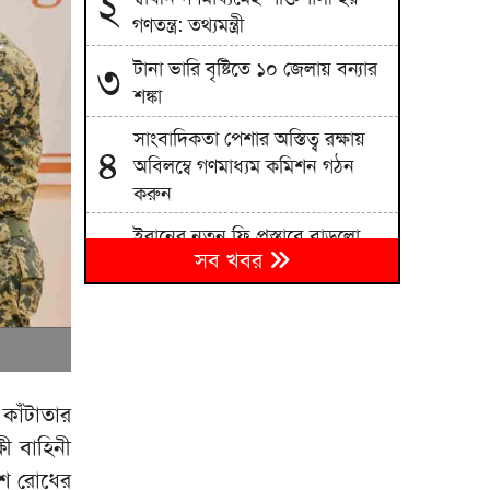
২
গণতন্ত্র: তথ্যমন্ত্রী
টানা ভারি বৃষ্টিতে ১০ জেলায় বন্যার
৩
শঙ্কা
সাংবাদিকতা পেশার অস্তিত্ব রক্ষায়
৪
অবিলম্বে গণমাধ্যম কমিশন গঠন
করুন
ইরানের নতুন ফি প্রস্তাবে বাড়লো
৫
সব খবর
তেলের দাম
হামের উপসর্গে নিয়ে ৩ জনের মৃত্যু,
৬
আক্রান্ত ১ হাজার ২১৮
ডেপুটি রেঞ্জারের ওপর হামলার
৭
অভিযোগের প্রতিবাদে মানববন্ধন
 কাঁটাতার
ষী বাহিনী
তাড়াশে নিখোঁজ সিএনজি চালকের
৮
মরদেহ উদ্ধার
েশ রোধের