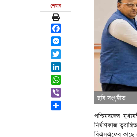
শেয়ার
Facebook
Messenger
Twitter
LinkedIn
WhatsApp
Viber
ছবি সংগৃহীত
Share
পশ্চিমবঙ্গের মুখ্য
নির্মাণকাজ ত্বরান
বিএসএফের কাছে হস্