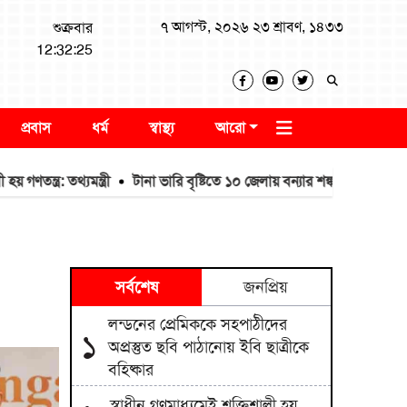
৭ আগস্ট, ২০২৬ ২৩ শ্রাবণ, ১৪৩৩
শুক্রবার
12:32:26
প্রবাস
ধর্ম
স্বাস্থ্য
আরো
: তথ্যমন্ত্রী
টানা ভারি বৃষ্টিতে ১০ জেলায় বন্যার শঙ্কা
সাংবাদিকতা পেশার
সর্বশেষ
জনপ্রিয়
লন্ডনের প্রেমিককে সহপাঠীদের
১
অপ্রস্তুত ছবি পাঠানোয় ইবি ছাত্রীকে
বহিষ্কার
স্বাধীন গণমাধ্যমেই শক্তিশালী হয়