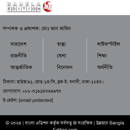
সম্পাদক ও প্রকাশক: মোঃ আল আমিন
সারাদেশ
স্বাস্থ্য
লাইফস্টাইল
রাজনীতি
খেলা
শিক্ষা
আন্তর্জাতিক
বিনোদন
অর্থনীতি
ঠিকানা: হাউজ:৯১, রোড-১৩/সি, ব্লক-ই, বনানী, ঢাকা-১২৩০।
যোগাযোগ: +৮৮-০১৯১৪০৯৯৯৭০
ই-মেইল:
[email protected]
© ২০২৪ |
বাংলা এডিশন
কর্তৃক সর্বসত্ব ® সংরক্ষিত | উন্নয়নে
Bangla
Edition.com