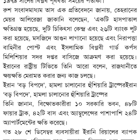
১৯৭৯ সালের বিপ্লব পূর্ববর্তী সময়ের পতাকা।
রুশ সংবাদমাধ্যম তাস এক প্রতিবেদনে জানায়, তেহরানের
মেয়র আলিরেজা জাকানি বলেছেন, ‘একটি হাসপাতাল
ক্ষতিগ্রস্ত হয়েছে, দুটি চিকিৎসা কেন্দ্র এবং ২৬টি ব্যাংক লুট
করা হয়েছে, মসজিদে আগুন লাগানো হয়েছে এবং নিরাপত্তা
বাহিনীর পোস্ট এবং ইসলামিক বিপ্লবী গার্ড কর্পস
মিলিশিয়ার সদর দপ্তর বাসিজে আক্রমণ করা হয়েছে।
ইরানের রাষ্ট্রীয় টিভিতে তিনি আরো বলেন, রাজধানীতে
ক্ষয়ক্ষতি মেরামত করার জন্য কাজ চলছে।
ইরান ‘বড় বিপদে’, হামলা চালানোর হুঁশিয়ারি ট্রাম্পেরইরান
‘বড় বিপদে’, হামলা চালানোর হুঁশিয়ারি ট্রাম্পের
তিনি জানান, বিক্ষোভকারীরা ১০ সরকারি ভবন, ৪৮টি
ফায়ার ট্রাক, ৪২টি বাস এবং অ্যাম্বুলেন্সের পাশাপাশি ২৪টি
অ্যাপার্টমেন্টের ক্ষতি করেছে।
গত ২৮ শে ডিসেম্বর ব্যবসায়ীরা ইরানি রিয়ালের ব্যাপক