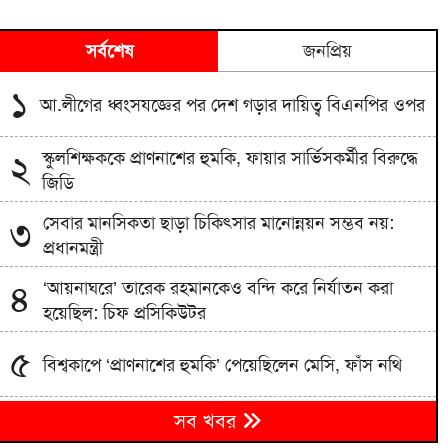
সর্বশেষ
জনপ্রিয়
১
আ.লীগের ধ্বংসযজ্ঞের পর দেশ গড়ার দায়িত্ব বিএনপির ওপর
স্কুলশিক্ষককে প্রাণনাশের হুমকি, ফায়ার সার্ভিসকর্মীর বিরুদ্ধে
২
জিডি
সেবার মানসিকতা ছাড়া চিকিৎসার মানোন্নয়ন সম্ভব নয়:
৩
প্রধানমন্ত্রী
‘আয়নাঘরে’ তারেক রহমানকেও বন্দি করে নির্যাতন করা
৪
হয়েছিল: চিফ প্রসিকিউটর
৫
বিশ্বকাপে ‘প্রাণনাশের হুমকি’ পেয়েছিলেন মেসি, ফাঁস নথি
‘আয়নাঘর’ দেখতে ডিজিএফআই কার্যালয়ে ট্রাইব্যুনালের
৬
সব খবর
বিচারকেরা