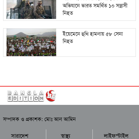
অভিযানে ভারত সমর্থিত ১০ সন্ত্রাসী
নিহত
ইয়েমেনে হুথি হামলায় ৫৮ সেনা
নিহত
সম্পাদক ও প্রকাশক: মোঃ আল আমিন
সারাদেশ
স্বাস্থ্য
লাইফস্টাইল