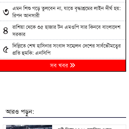
এমন শিশু গড়ে তুলবেন না, যাতে বৃদ্ধাশ্রমের লাইন দীর্ঘ হয়:
৩
রিপন আনসারী
রাশিয়া থেকে ৩৫ হাজার টন এমওপি সার কিনবে বাংলাদেশ
৪
সরকার
দিল্লিতে শেখ হাসিনার সংবাদ সম্মেলন দেশের সার্বভৌমত্বের
৫
প্রতি হুমকি: এনসিপি
বিএনপিতে রাষ্ট্রপতি নির্বাচন ঘিরে নানা সমীকরণ, সিদ্ধান্ত
৬
সব খবর
নেবেন তারেক রহমান
৭
জাতীয় বিশ্ববিদ্যালয়ের মাস্টার্স শেষপর্ব পরীক্ষার ফল প্রকাশ
মিরপুর মডেল থানা পুলিশের বিশেষ অভিযানে বিভিন্ন
৮
অপরাধে জড়িত গ্রেপ্তার ৪৩
আরও পড়ুন:
ভারতকে যা দিয়েছি, আজীবন মনে রাখবে; কেন বলেছিলেন
৯
হাসিনা?