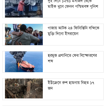
দুই দিনে ১২৭৬ মসজিদ থেকে
মাইক খুলে ফেলল পশ্চিমবঙ্গ পুলিশ
দিল্লিকে কড়া বার্তা ঢাকার; ভারতের চোখ রাঙানির দিন কি
১০
তবে শেষ?
গাজায় আটক ২৪ ফিলিস্তিনি বন্দিকে
মুক্তি দিলো ইসরায়েল
হরমুজ প্রণালিতে ফের বিস্ফোরণের
শব্দ
ইউক্রেনে রুশ হামলায় নিহত ১৭
জন