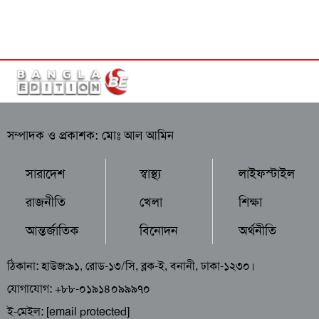
সম্পাদক ও প্রকাশক: মোঃ আল আমিন
সারাদেশ
স্বাস্থ্য
লাইফস্টাইল
রাজনীতি
খেলা
শিক্ষা
আন্তর্জাতিক
বিনোদন
অর্থনীতি
ঠিকানা: হাউজ:৯১, রোড-১৩/সি, ব্লক-ই, বনানী, ঢাকা-১২৩০।
যোগাযোগ: +৮৮-০১৯১৪০৯৯৯৭০
ই-মেইল:
[email protected]