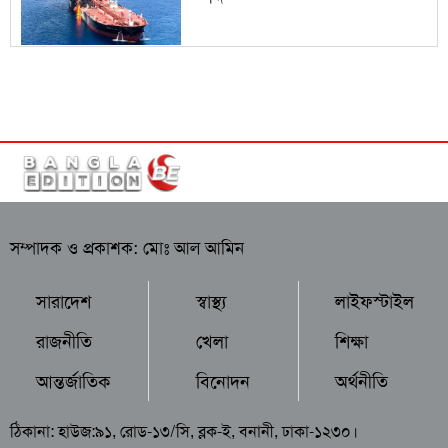
সম্পাদক ও প্রকাশক: মোঃ আল আমিন
সারাদেশ
স্বাস্থ্য
লাইফস্টাইল
রাজনীতি
খেলা
শিক্ষা
আন্তর্জাতিক
বিনোদন
অর্থনীতি
ঠিকানা: হাউজ:৯১, রোড-১৩/সি, ব্লক-ই, বনানী, ঢাকা-১২৩০।