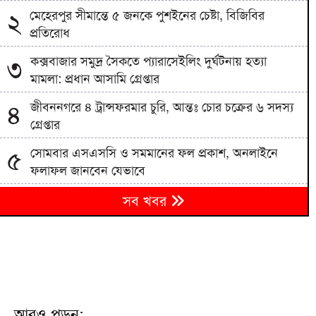
মেহেরপুর সীমান্তে ৫ জনকে পুশইনের চেষ্টা, বিজিবির
২
প্রতিরোধ
কক্সবাজার সমুদ্র সৈকতে প্যারাসেইলিং দুর্ঘটনায় হত্যা
৩
মামলা: প্রধান আসামি গ্রেপ্তার
জীবননগরে ৪ ট্রান্সফরমার চুরি, আন্তঃ চোর চক্রের ৬ সদস্য
৪
গ্রেপ্তার
সোমবার এসএসসি ও সমমানের ফল প্রকাশ, অনলাইনে
৫
ফলাফল জানবেন যেভাবে
৬
সব খবর
সেপ্টেম্বরে যুক্তরাষ্ট্র সফরে যাচ্ছেন প্রধানমন্ত্রী
পাকিস্তানের নিরাপত্তা বাহিনীর অভিযানে ভারত সমর্থিত ১০
৭
সন্ত্রাসী নিহত
৮
ইয়েমেনে হুথি হামলায় ৫৮ সেনা নিহত
আরও পড়ুন: