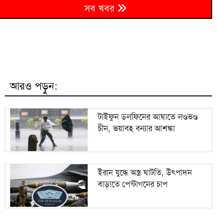
বেরোবি’র শহীদ মুখতার ইলাহী হলে আধুনিক রিডিং রুমের
৬
সব খবর
উদ্বোধন
৭
ইরান যুদ্ধে অস্ত্র ঘাটতি, উৎপাদন বাড়াতে পেন্টাগনের চাপ
৮
বকেয়া ফি মামলায় আদালতে সালাহর হাজিরার নির্দেশ
আরও পড়ুন:
বড় বন্ধু হলে দেশের বড় কিলারকে জায়গা দিয়েছেন: শফিকুর
৯
রহমান
টাইফুন ডলফিনের আঘাতে লণ্ডভণ্ড
চীন, ভয়াবহ বন্যার আশঙ্কা
১০
দেশে আবারও প্রাণঘাতী করোনার সংক্রমণ শনাক্ত
ইরান যুদ্ধে অস্ত্র ঘাটতি, উৎপাদন
বাড়াতে পেন্টাগনের চাপ