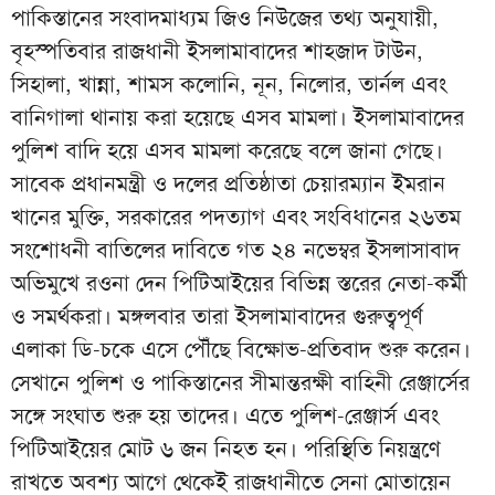
পাকিস্তানের সংবাদমাধ্যম জিও নিউজের তথ্য অনুযায়ী,
বৃহস্পতিবার রাজধানী ইসলামাবাদের শাহজাদ টাউন,
সিহালা, খান্না, শামস কলোনি, নূন, নিলোর, তার্নল এবং
বানিগালা থানায় করা হয়েছে এসব মামলা। ইসলামাবাদের
পুলিশ বাদি হয়ে এসব মামলা করেছে বলে জানা গেছে।
সাবেক প্রধানমন্ত্রী ও দলের প্রতিষ্ঠাতা চেয়ারম্যান ইমরান
খানের মুক্তি, সরকারের পদত্যাগ এবং সংবিধানের ২৬তম
সংশোধনী বাতিলের দাবিতে গত ২৪ নভেম্বর ইসলাসাবাদ
অভিমুখে রওনা দেন পিটিআইয়ের বিভিন্ন স্তরের নেতা-কর্মী
ও সমর্থকরা। মঙ্গলবার তারা ইসলামাবাদের গুরুত্বপূর্ণ
এলাকা ডি-চকে এসে পৌঁছে বিক্ষোভ-প্রতিবাদ শুরু করেন।
সেখানে পুলিশ ও পাকিস্তানের সীমান্তরক্ষী বাহিনী রেঞ্জার্সের
সঙ্গে সংঘাত শুরু হয় তাদের। এতে পুলিশ-রেঞ্জার্স এবং
পিটিআইয়ের মোট ৬ জন নিহত হন। পরিস্থিতি নিয়ন্ত্রণে
রাখতে অবশ্য আগে থেকেই রাজধানীতে সেনা মোতায়েন