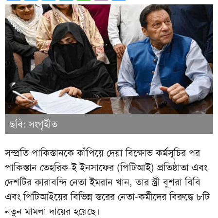
ছবি: সংগৃহীত
সম্প্রতি পাকিস্তানকে কাঁপিয়ে দেয়া বিক্ষোভ কর্মসূচির পর
পাকিস্তান তেহরিক-ই ইনসাফের (পিটিআই) প্রতিষ্ঠাতা এবং
দেশটির কারাবন্দি নেতা ইমরান খান, তার স্ত্রী বুশরা বিবি
এবং পিটিআইয়ের বিভিন্ন স্তরের নেতা-কর্মীদের বিরুদ্ধে ৮টি
নতুন মামলা দায়ের হয়েছে।