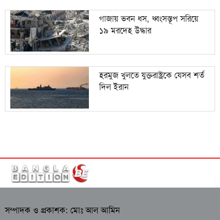
গাজায় ভবন ধস, ধ্বংসস্তূপ সরিয়ে
১৯ মরদেহ উদ্ধার
হরমুজ খুলতে যুক্তরাষ্ট্রকে যেসব শর্ত
দিল ইরান
সম্পাদক ও প্রকাশক: মোঃ আল আমিন