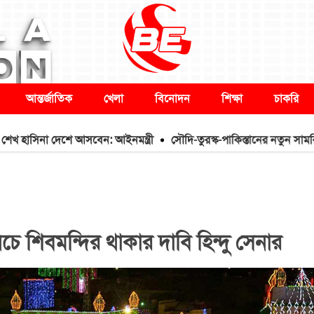
আন্তর্জাতিক
খেলা
বিনোদন
শিক্ষা
চাকরি
না দেশে আসবেন: আইনমন্ত্রী
সৌদি-তুরস্ক-পাকিস্তানের নতুন সামরিক জোট
চে শিবমন্দির থাকার দাবি হিন্দু সেনার