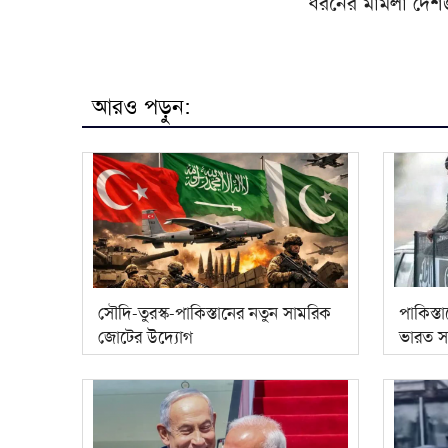
ধরনের মামলা দেশজুড
আরও পড়ুন:
সৌদি-তুরস্ক-পাকিস্তানের নতুন সামরিক
পাকিস্ত
জোটের উদ্যোগ
ভারত সম