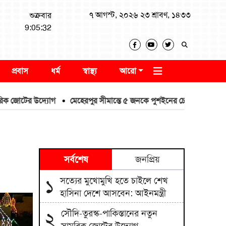
৭ আগস্ট, ২০২৬ ২৩ শ্রাবণ, ১৪৩৩
শুক্রবার
9:05:33
প্রবাস
ধর্ম
স্বাস্থ্য
আরো
ের উদ্যোগ
মেহেরপুর সীমান্তে ৫ জনকে পুশইনের চেষ্টা, বিজিবির প্রতিরোধ
সর্বশেষ
জনপ্রিয়
সত্যের মুখোমুখি হতে চাইলে শেখ
১
হাসিনা দেশে আসবেন: আইনমন্ত্রী
সৌদি-তুরস্ক-পাকিস্তানের নতুন
২