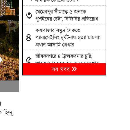
সামরিক জোটের উদ্যোগ
মেহেরপুর সীমান্তে ৫ জনকে
৩
পুশইনের চেষ্টা, বিজিবির প্রতিরোধ
কক্সবাজার সমুদ্র সৈকতে
৪
প্যারাসেইলিং দুর্ঘটনায় হত্যা মামলা:
প্রধান আসামি গ্রেপ্তার
জীবননগরে ৪ ট্রান্সফরমার চুরি,
৫
আন্তঃ চোর চক্রের ৬ সদস্য গ্রেপ্তার
সব খবর
সোমবার এসএসসি ও সমমানের
৬
ফল প্রকাশ, অনলাইনে ফলাফল
জানবেন যেভাবে
সেপ্টেম্বরে যুক্তরাষ্ট্র সফরে যাচ্ছেন
৭
া
প্রধানমন্ত্রী
হিন্দু
পাকিস্তানের নিরাপত্তা বাহিনীর
৮
অভিযানে ভারত সমর্থিত ১০ সন্ত্রাসী