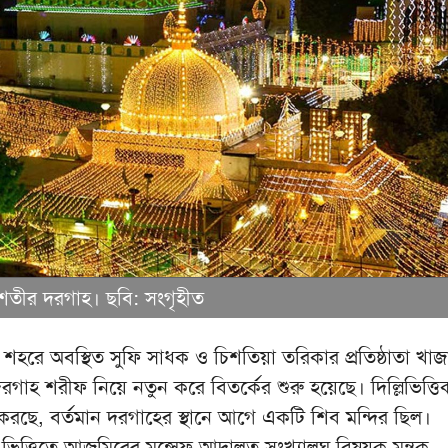
চিশতীর দরগাহ। ছবি: সংগৃহীত
শহরে অবস্থিত সুফি সাধক ও চিশতিয়া তরিকার প্রতিষ্ঠাতা খাজ
রগাহ শরীফ নিয়ে নতুন করে বিতর্কের শুরু হয়েছে। দিল্লিভিত্তিক 
করছে, বর্তমান দরগাহের স্থানে আগে একটি শিব মন্দির ছিল।
ত্তিতে আজমিরের মুন্সেফ আদালত সংখ্যালঘু বিষয়ক মন্ত্রক,