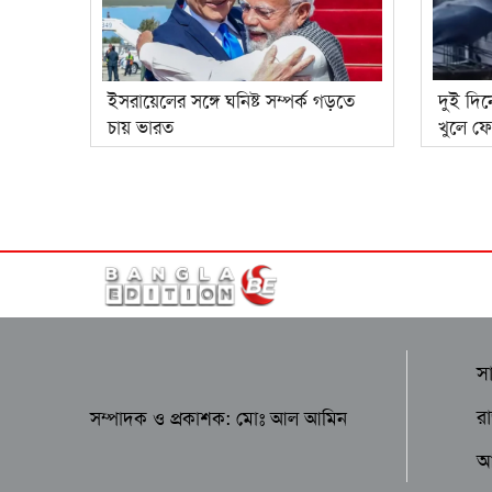
ইসরায়েলের সঙ্গে ঘনিষ্ট সম্পর্ক গড়তে
দুই দি
চায় ভারত
খুলে ফে
স
র
সম্পাদক ও প্রকাশক: মোঃ আল আমিন
আন