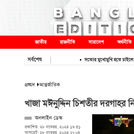
জাতীয়
রাজনীতি
সারাদেশ
অর্থনীতি
সর্বশেষ
সত্যের মুখোমুখি হতে চাইলে শেখ হাসি
প্রচ্ছদ
আন্তর্জাতিক
খাজা মঈনুদ্দিন চিশতীর দরগাহর নি
অনলাইন ডেস্ক
প্রকাশিত: ২৮ নভেম্বর, ২০২৪ ১৬:৩১
আপডেট: ২৮ নভেম্বর, ২০২৪ ১৭:০৪