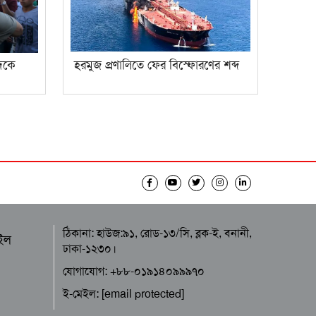
দিকে
হরমুজ প্রণালিতে ফের বিস্ফোরণের শব্দ
ঠিকানা: হাউজ:৯১, রোড-১৩/সি, ব্লক-ই, বনানী,
ইল
ঢাকা-১২৩০।
যোগাযোগ: +৮৮-০১৯১৪০৯৯৯৭০
ই-মেইল:
[email protected]