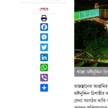
শেয়ার
Facebook
Messenger
Twitter
LinkedIn
WhatsApp
খাজা মঈনুদ্দিন 
Viber
রাজস্থানের আজমির 
Share
মঈনুদ্দিন চিশতীর দ
সেনা সংগঠন দাবি 
তাদের অভিযোগের ভি