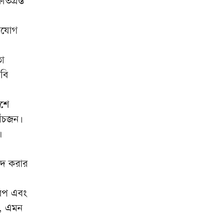
িগ্রস্ত
ভিযোগ
তো
াবি
েশে
াঁচজন।
।
াদ করার
রিপ এবং
ন, এমন