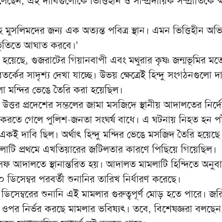
ছেন, এই দাবিগুলোকে ভিত্তিহীন ও সাম্প্রদায়িক সম্প্রীতিকে ক্ষত
 মুসলিমদের জন্য এক অত্যন্ত পবিত্র স্থান। এমন ভিত্তিহীন অ
ভূতিতে আঘাত করবে।’
 হয়েছে, গুজরাটের গিয়ানবাপী এবং মথুরার কৃষ্ণ জন্মভূমির ম
র্কের সাদৃশ্য দেখা যাচ্ছে। উভয় ক্ষেত্রেই হিন্দু সংগঠনগুলো দ
 মন্দির ভেঙে তৈরি করা হয়েছিল।
হে উত্তর প্রদেশের সম্ভলের জামা মসজিদে স্থানীয় আদালতের নির্দ
করতে গেলে পুলিশ-জনতা সংঘর্ষ বাধে। এ ঘটনায় নিহত হন প
 একই দাবি ছিল। অর্থাৎ হিন্দু মন্দির ভেঙে মসজিদ তৈরি হয়েছে
টি প্রথমে এখতিয়ারের জটিলতার কারণে পিছিয়ে গিয়েছিল।
্সেফ আদালতে স্থানান্তরিত হয়। আদালত মামলাটি হিন্দিতে অনুব
০ ডিসেম্বর পরবর্তী শুনানির তারিখ নির্ধারণ করেছে।
িসেম্বরের শুনানি এই মামলার গুরুত্বপূর্ণ মোড় হতে পারে। জ
ের ওপর নির্ভর করছে মামলার ভবিষ্যৎ। তবে, বিশেষজ্ঞরা বলছে