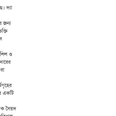
নিহত
। দ্যা
ইয়েমেনে হুথি হামলায় ৫৮ সেনা
৯
নিহত
 জন্য
ইসলামী বিশ্ববিদ্যালয় থেকে
ভক্তি
ক্যান্সার হাসপাতাল: ধামরাইয়ের
১০
বে
৩০০ কোটি টাকার প্রকল্প এখন
পরিত্যক্ত স্থাপনা
দলিল ও
দারের
করা
ভগৃহের
নের একটি
দক সৈয়দ