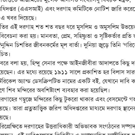
রিপ অধিদপ্তর (এএসআই) এবং দরগাহ কমিটিকে নোটিশ জারি করেছে
 এ খবর দিয়েছে।
িশতির এই দরগাহ শত শত বছর ধরে মুসলিম ও অমুসলিম উভয়ের
 বিবেচনা করা হয়। মানবতা, প্রেম, সহিষ্ণুতা ও সৃষ্টিকর্তার প্রতি 
নুদ্দিন চিশতির জীবনকর্মের মূল বার্তা। দুনিয়া জুড়ে তিনি ‘গরি
িচিত।
খবরে বলা হয়, হিন্দু সেনার পক্ষে আইনজীবীরা আদালতে কিছু 
িয়েছেন। এর মধ্যে রয়েছে ১৯১১ সালে প্রকাশিত হর বিলাস সার
টরিকেল অ্যান্ড ডেসক্রিপটিভ নামের একটি বই, যেখানে দাবি 
াণে শিব মন্দিরের অবশিষ্টাংশ ব্যবহার করা হয়েছিল।
 দরগাহের গম্বুজে মন্দিরের কিছু টুকরো থাকার এবং বেসমেন্টে গর্
েছে। তারা প্রত্নতাত্ত্বিক জরিপ অধিদপ্তরের মাধ্যমে দরগাহ স্থা
য়েছে।
 পরিপ্রেক্ষিতে দরগাহের উত্তরাধিকারী অভিভাবক সংগঠনের সম্পা