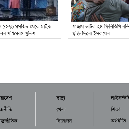
নে ১২৭৬ মসজিদ থেকে মাইক
গাজায় আটক ২৪ ফিলিস্তিনি বন্
লল পশ্চিমবঙ্গ পুলিশ
মুক্তি দিলো ইসরায়েল
ারাদেশ
স্বাস্থ্য
লাইফস্টা
াজনীতি
খেলা
শিক্ষা
্তর্জাতিক
বিনোদন
অর্থনীতি