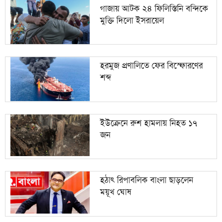
নতুন ঘোষণা
গাজায় আটক ২৪ ফিলিস্তিনি বন্দিকে
মুক্তি দিলো ইসরায়েল
ডিএমপির অভিযানে গত ২৪ ঘণ্টায় ৪৬৬ জন গ্রেপ্তার,
১০
মামলা ৫৭
হরমুজ প্রণালিতে ফের বিস্ফোরণের
শব্দ
ইউক্রেনে রুশ হামলায় নিহত ১৭
জন
হঠাৎ রিপাবলিক বাংলা ছাড়লেন
ময়ূখ ঘোষ