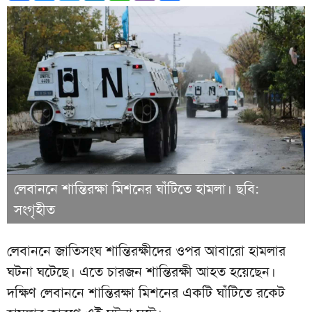
লেবাননে শান্তিরক্ষা মিশনের ঘাঁটিতে হামলা। ছবি:
সংগৃহীত
লেবাননে জাতিসংঘ শান্তিরক্ষীদের ওপর আবারো হামলার
ঘটনা ঘটেছে। এতে চারজন শান্তিরক্ষী আহত হয়েছেন।
দক্ষিণ লেবাননে শান্তিরক্ষা মিশনের একটি ঘাঁটিতে রকেট