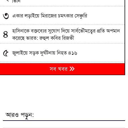
ভিনি
৩
একার লড়াইয়ে মিরাজের চমৎকার সেঞ্চুরি
হাসিনাকে বক্তব্যের সুযোগ দিয়ে সার্বভৌমত্বের প্রতি অপমান
৪
করেছে ভারত: রুহুল কবির রিজভী
৫
জুলাইয়ে সড়ক দুর্ঘটনায় নিহত ৪১৬
সিলেটে হামের উপসর্গে আরও দুই শিশুর মৃত্যু, মোট প্রাণহানি
৬
সব খবর
১২০
৭
বাগেরহাটের চিতলমারীতে গাঁজাসহ দুই যুবক আটক
৮
কেরানীগঞ্জে ডিবির অভিযানে মাদক ব্যবসায়ী গ্রেপ্তার
আরও পড়ুন:
কফিল আকামা নবায়ন না করলে বিকল্প সুযোগ, সৌদির
৯