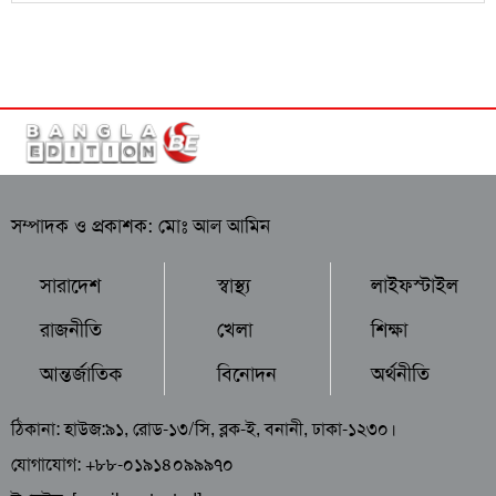
সম্পাদক ও প্রকাশক: মোঃ আল আমিন
সারাদেশ
স্বাস্থ্য
লাইফস্টাইল
রাজনীতি
খেলা
শিক্ষা
আন্তর্জাতিক
বিনোদন
অর্থনীতি
ঠিকানা: হাউজ:৯১, রোড-১৩/সি, ব্লক-ই, বনানী, ঢাকা-১২৩০।
যোগাযোগ: +৮৮-০১৯১৪০৯৯৯৭০