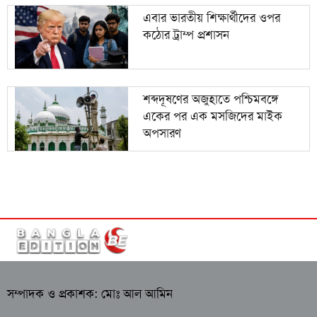
এবার ভারতীয় শিক্ষার্থীদের ওপর
কঠোর ট্রাম্প প্রশাসন
শব্দদূষণের অজুহাতে পশ্চিমবঙ্গে
একের পর এক মসজিদের মাইক
অপসারণ
সম্পাদক ও প্রকাশক: মোঃ আল আমিন