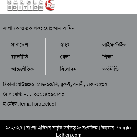
সম্পাদক ও প্রকাশক: মোঃ আল আমিন
সারাদেশ
স্বাস্থ্য
লাইফস্টাইল
রাজনীতি
খেলা
শিক্ষা
আন্তর্জাতিক
বিনোদন
অর্থনীতি
ঠিকানা: হাউজ:৯১, রোড-১৩/সি, ব্লক-ই, বনানী, ঢাকা-১২৩০।
যোগাযোগ: +৮৮-০১৯১৪০৯৯৯৭০
ই-মেইল:
[email protected]
© ২০২৪ |
বাংলা এডিশন
কর্তৃক সর্বসত্ব ® সংরক্ষিত | উন্নয়নে
Bangla
Edition.com