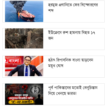
হরমুজ প্রণালিতে ফের বিস্ফোরণের
শব্দ
ইউক্রেনে রুশ হামলায় নিহত ১৭
জন
হঠাৎ রিপাবলিক বাংলা ছাড়লেন
ময়ূখ ঘোষ
পূর্ব পাকিস্তানের মতোই বেলুচিস্তান
নিয়ে খেলছে ভারত!