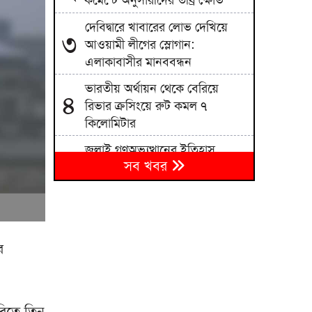
কমেন্টে অনুসারীদের তীব্র ক্ষোভ
দেবিদ্বারে খাবারের লোভ দেখিয়ে
৩
আওয়ামী লীগের স্লোগান:
এলাকাবাসীর মানববন্ধন
ভারতীয় অর্থায়ন থেকে বেরিয়ে
৪
রিভার ক্রসিংয়ে রুট কমল ৭
কিলোমিটার
জুলাই গণঅভ্যুত্থানের ইতিহাস
৫
সব খবর
দলীয়করণ না করার আহ্বান নাহিদ
ইসলামের
গাইবান্ধায় ছুরিকাঘাতে আহত শিবির
৬
নেতা সালাউদ্দিনের মৃত্যু
র
২৪ ঘণ্টায় রাজধানীতে ৪৮৫ জন
৭
গ্রেপ্তার, ৫০ মামলা
মুসলিম বিশ্বকে ঐক্যবদ্ধ হওয়ার
৮
রিতে তিন