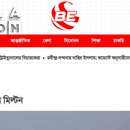
আন্তর্জাতিক
খেলা
বিনোদন
শিক্ষা
চাকরি
ালের বিচারকেরা
রবীন্দ্র-বন্দনায় নাহিদ ইসলাম; কমেন্টে অনুসারীদের তীব্র ক
 মিল্টন