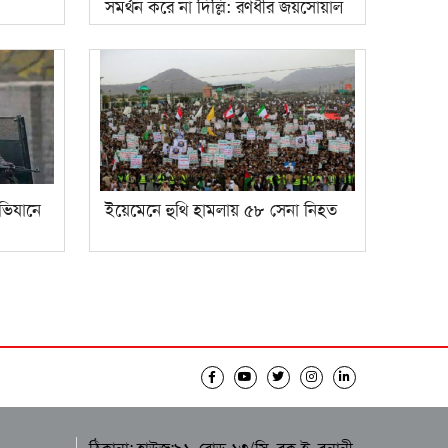
সমর্থন করে না দিল্লি: রণধীর জয়সোয়াল
অভিযানে
ইয়েমেনে হুথি হামলায় ৫৮ সেনা নিহত