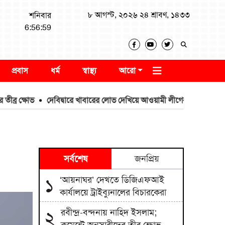
৮ আগস্ট, ২০২৬ ২৪ শ্রাবণ, ১৪৩৩
শনিবার
6:57:00
প্রবাস
ধর্ম
স্বাস্থ্য
আরো
্ষোভ
দেবিদ্বারে খাবারের লোভ দেখিয়ে আওয়ামী লীগের স্লোগান: এলাকাবাস
সর্বশেষ
জনপ্রিয়
‘আয়নাঘর’ দেখতে ডিজিএফআই
১
কার্যালয়ে ট্রাইব্যুনালের বিচারকেরা
রবীন্দ্র-বন্দনায় নাহিদ ইসলাম;
২