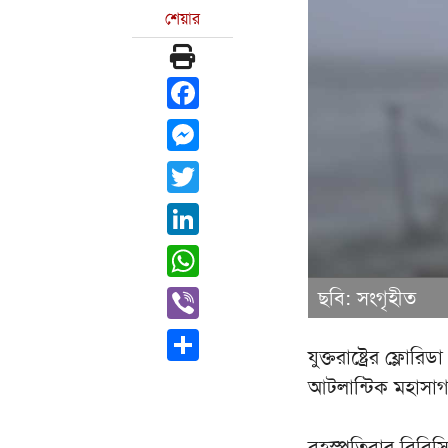
শেয়ার
Facebook
Messenger
Twitter
LinkedIn
WhatsApp
Viber
ছবি: সংগৃহীত
Share
যুক্তরাষ্ট্রের ফ্ল
আটলান্টিক মহাসাগর
বৃহস্পতিবার বিবিস