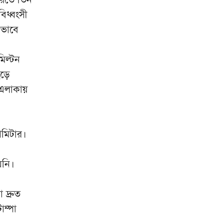
আহ্বান ইরানের পররাষ্ট্রমন্ত্রীর
বিধ্বংসী
৯
কভাবে
নাশকতার পরিকল্পনা করছেন হাসিনা
গুলশানে আওয়ামী লীগের গোপন
১০
মিল্টন
বৈঠক, আটক ৬
ছড়ে
 এলাকায়
োমিটার।
য়নি।
 দ্রুত
াম্পা