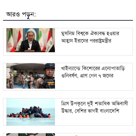
কসবায় র‍্যাবের বড় অভিযান: ২৬৪ কেজি গাঁজাসহ যুবক
৮
গ্রেপ্তার
আরও পড়ুন:
ধেয়ে আসছে মৌসুমি নিম্নচাপ, তাপপ্রবাহের সঙ্গে হানা দিতে
৯
পারে বজ্রঝড়
মুসলিম বিশ্বকে ঐক্যবদ্ধ হওয়ার
আহ্বান ইরানের পররাষ্ট্রমন্ত্রীর
১০
শাহজালাল বিমানবন্দরের বলাকা লাউঞ্জে আগুন
থাইল্যান্ডে কিশোরের এলোপাতাড়ি
গুলিবর্ষণ, প্রাণ গেল ৭ জনের
গ্রিস উপকূলে দুই শতাধিক অভিবাসী
উদ্ধার, বেশির ভাগই বাংলাদেশি