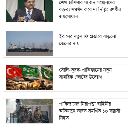
শেখ হাসিনার সংবাদ সম্মেলনের
বক্তব্য সমর্থন করে না দিল্লি: রণধীর
জয়সোয়াল
ইরানের নতুন ফি প্রস্তাবে বাড়লো
তেলের দাম
সৌদি-তুরস্ক-পাকিস্তানের নতুন
সামরিক জোটের উদ্যোগ
পাকিস্তানের নিরাপত্তা বাহিনীর
অভিযানে ভারত সমর্থিত ১০ সন্ত্রাসী
নিহত