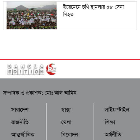
ইয়েমেনে হুথি হামলায় ৫৮ সেনা
নিহত
সম্পাদক ও প্রকাশক: মোঃ আল আমিন
সারাদেশ
স্বাস্থ্য
লাইফস্টাইল
রাজনীতি
খেলা
শিক্ষা
আন্তর্জাতিক
বিনোদন
অর্থনীতি