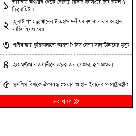
ভারতীয় অর্থায়ন থেকে বেরিয়ে রিভার ক্রসিংয়ে রুট কমল ৭
১
কিলোমিটার
জুলাই গণঅভ্যুত্থানের ইতিহাস দলীয়করণ না করার আহ্বান
২
নাহিদ ইসলামের
৩
গাইবান্ধায় ছুরিকাঘাতে আহত শিবির নেতা সালাউদ্দিনের মৃত্যু
৪
২৪ ঘণ্টায় রাজধানীতে ৪৮৫ জন গ্রেপ্তার, ৫০ মামলা
৫
মুসলিম বিশ্বকে ঐক্যবদ্ধ হওয়ার আহ্বান ইরানের পররাষ্ট্রমন্ত্রীর
৬
সব খবর
নাশকতার পরিকল্পনা করছেন হাসিনা
৭
গুলশানে আওয়ামী লীগের গোপন বৈঠক, আটক ৬