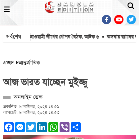
সর্বশেষ
গুলশানে আওয়ামী লীগের গোপন বৈঠক, আটক ৬
কসবায় র‍্যাবের বড় অভ
প্রচ্ছদ
আন্তর্জাতিক
আজ ভারত যাচ্ছেন মুইজ্জু
অনলাইন ডেস্ক
প্রকাশিত: ৬ অক্টোবর, ২০২৪ ১৪:৫১
আপডেট: ৬ অক্টোবর, ২০২৪ ১৪:৫৩
Facebook
Messenger
Twitter
LinkedIn
WhatsApp
Viber
Share