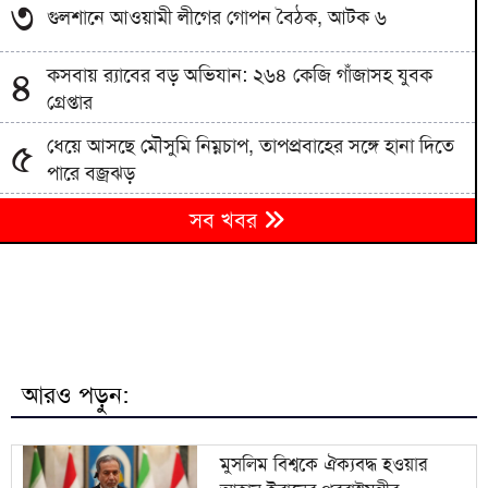
৩
গুলশানে আওয়ামী লীগের গোপন বৈঠক, আটক ৬
কসবায় র‍্যাবের বড় অভিযান: ২৬৪ কেজি গাঁজাসহ যুবক
৪
গ্রেপ্তার
ধেয়ে আসছে মৌসুমি নিম্নচাপ, তাপপ্রবাহের সঙ্গে হানা দিতে
৫
পারে বজ্রঝড়
৬
সব খবর
শাহজালাল বিমানবন্দরের বলাকা লাউঞ্জে আগুন
৭
মন্ত্রিসভায় রদবদল, আসছে নতুন মুখ
৮
বোমা হামলার শঙ্কায় দেশজুড়ে পুলিশের হাই অ্যালার্ট
আরও পড়ুন:
থাইল্যান্ডে কিশোরের এলোপাতাড়ি গুলিবর্ষণ, প্রাণ গেল ৭
৯
জনের
মুসলিম বিশ্বকে ঐক্যবদ্ধ হওয়ার