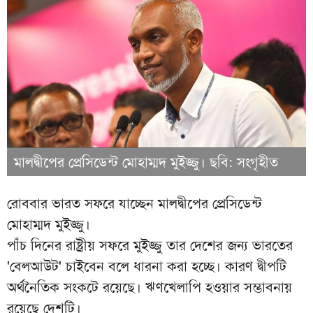
মালদ্বীপের প্রেসিডেন্ট মোহাম্মদ মুইজ্জু। ছবি: সংগৃহীত
রোববার ভারত সফরে যাচ্ছেন মালদ্বীপের প্রেসিডেন্ট
মোহাম্মদ মুইজ্জু।
পাঁচ দিনের রাষ্ট্রীয় সফরে মুইজ্জু তার দেশের জন্য ভারতের
'বেলআউট' চাইবেন বলে ধারনা করা হচ্ছে। কারণ দ্বীপটি
অর্থনৈতিক সংকটে রয়েছে। ঋণখেলাপি হওয়ার সম্ভাবনায়
রয়েছে দেশটি।