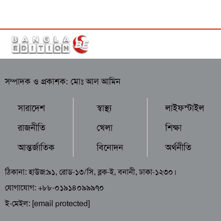
সম্পাদক ও প্রকাশক: মোঃ আল আমিন
সারাদেশ
স্বাস্থ্য
লাইফস্টাইল
রাজনীতি
খেলা
শিক্ষা
আন্তর্জাতিক
বিনোদন
অর্থনীতি
ঠিকানা: হাউজ:৯১, রোড-১৩/সি, ব্লক-ই, বনানী, ঢাকা-১২৩০।
যোগাযোগ: +৮৮-০১৯১৪০৯৯৯৭০
ই-মেইল:
[email protected]