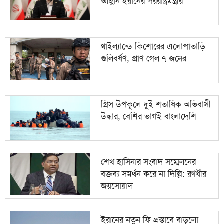
আহ্বান ইরানের পররাষ্ট্রমন্ত্রীর
গ্রিস উপকূলে দুই শতাধিক অভিবাসী উদ্ধার, বেশির ভাগই
১০
বাংলাদেশি
থাইল্যান্ডে কিশোরের এলোপাতাড়ি
গুলিবর্ষণ, প্রাণ গেল ৭ জনের
গ্রিস উপকূলে দুই শতাধিক অভিবাসী
উদ্ধার, বেশির ভাগই বাংলাদেশি
শেখ হাসিনার সংবাদ সম্মেলনের
বক্তব্য সমর্থন করে না দিল্লি: রণধীর
জয়সোয়াল
ইরানের নতুন ফি প্রস্তাবে বাড়লো