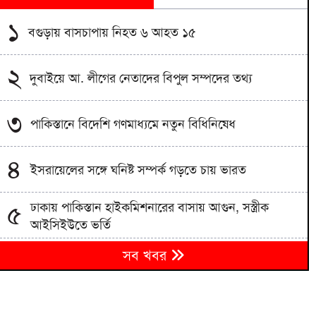
১
বগুড়ায় বাসচাপায় নিহত ৬ আহত ১৫
২
দুবাইয়ে আ. লীগের নেতাদের বিপুল সম্পদের তথ্য
৩
পাকিস্তানে বিদেশি গণমাধ্যমে নতুন বিধিনিষেধ
৪
ইসরায়েলের সঙ্গে ঘনিষ্ট সম্পর্ক গড়তে চায় ভারত
ঢাকায় পাকিস্তান হাইকমিশনারের বাসায় আগুন, সস্ত্রীক
৫
আইসিইউতে ভর্তি
দুই দিনে ১২৭৬ মসজিদ থেকে মাইক খুলে ফেলল পশ্চিমবঙ্গ
৬
সব খবর
পুলিশ
এমন শিশু গড়ে তুলবেন না, যাতে বৃদ্ধাশ্রমের লাইন দীর্ঘ হয়:
৭