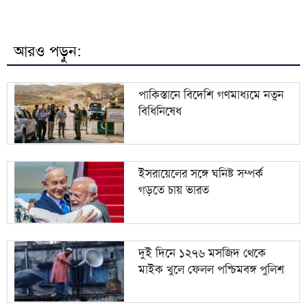
রিপন আনসারী
রাশিয়া থেকে ৩৫ হাজার টন এমওপি সার কিনবে বাংলাদেশ
৮
সরকার
আরও পড়ুন:
দিল্লিতে শেখ হাসিনার সংবাদ সম্মেলন দেশের সার্বভৌমত্বের
৯
প্রতি হুমকি: এনসিপি
পাকিস্তানে বিদেশি গণমাধ্যমে নতুন
বিধিনিষেধ
বিএনপিতে রাষ্ট্রপতি নির্বাচন ঘিরে নানা সমীকরণ, সিদ্ধান্ত
১০
নেবেন তারেক রহমান
ইসরায়েলের সঙ্গে ঘনিষ্ট সম্পর্ক
গড়তে চায় ভারত
দুই দিনে ১২৭৬ মসজিদ থেকে
মাইক খুলে ফেলল পশ্চিমবঙ্গ পুলিশ