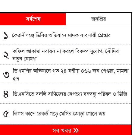
সর্বশেষ
জনপ্রিয়
১
কেরানীগঞ্জে ডিবির অভিযানে মাদক ব্যবসায়ী গ্রেপ্তার
কফিল আকামা নবায়ন না করলে বিকল্প সুযোগ, সৌদির
২
নতুন ঘোষণা
ডিএমপির অভিযানে গত ২৪ ঘণ্টায় ৪৬৬ জন গ্রেপ্তার, মামলা
৩
৫৭
৪
ডিএনসিতে বদলি বাণিজ্যের নেপথ্যে বঙ্গবন্ধু পরিষদ ও ডিজি
৫
লিগস কাপে রেকর্ড গড়ে মেসির জোড়া গোলে জয়
৬
সব খবর
তিন বছর পর বিদেশের মাটিতে টেস্ট জয় পাকিস্তানের