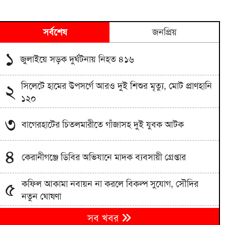
সর্বশেষ
জনপ্রিয়
১
জুলাইয়ে সড়ক দুর্ঘটনায় নিহত ৪১৬
সিলেটে হামের উপসর্গে আরও দুই শিশুর মৃত্যু, মোট প্রাণহানি
২
১২০
৩
বাগেরহাটের চিতলমারীতে গাঁজাসহ দুই যুবক আটক
৪
কেরানীগঞ্জে ডিবির অভিযানে মাদক ব্যবসায়ী গ্রেপ্তার
কফিল আকামা নবায়ন না করলে বিকল্প সুযোগ, সৌদির
৫
নতুন ঘোষণা
ডিএমপির অভিযানে গত ২৪ ঘণ্টায় ৪৬৬ জন গ্রেপ্তার, মামলা
৬
সব খবর