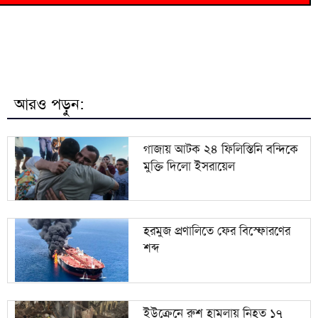
৫৭
৭
ডিএনসিতে বদলি বাণিজ্যের নেপথ্যে বঙ্গবন্ধু পরিষদ ও ডিজি
৮
লিগস কাপে রেকর্ড গড়ে মেসির জোড়া গোলে জয়
আরও পড়ুন:
৯
তিন বছর পর বিদেশের মাটিতে টেস্ট জয় পাকিস্তানের
গাজায় আটক ২৪ ফিলিস্তিনি বন্দিকে
মুক্তি দিলো ইসরায়েল
১০
১৬ জনের মৃত্যুদণ্ড, ১১ জনের যাবজ্জীবন
হরমুজ প্রণালিতে ফের বিস্ফোরণের
শব্দ
ইউক্রেনে রুশ হামলায় নিহত ১৭