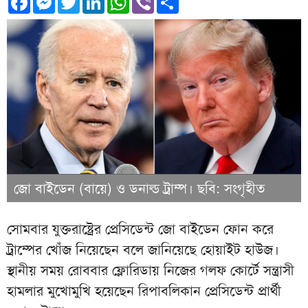
জো বাইডেন (বায়ে) ও ডনাল্ড ট্রাম্প। ছবি: সংগৃহীত
সোমবার যুক্তরাষ্ট্রের প্রেসিডেন্ট জো বাইডেন ফোন করে
ট্রাম্পের খোঁজ নিয়েছেন বলে জানিয়েছে হোয়াইট হাউজ।
স্থানীয় সময় রোববার ফ্লোরিডায় নিজের গলফ কোর্টে সন্ত্রাসী
হামলার মুখোমুখি হয়েছেন রিপাবলিকান প্রেসিডেন্ট প্রার্থী