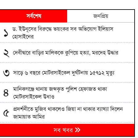
সর্বশেষ
জনপ্রিয়
ড. ইউনূসের বিরুদ্ধে ভয়ংকর সব অভিযোগ ইলিয়াস
১
হোসাইনের
২
দেবীদ্বারে বাড়ির মালিককে কুপিয়ে হত্যা, মরদেহ উদ্ধার
৩
সাড়ে ৬ বছরে মোটরসাইকেল দুর্ঘটনায় ১৫৭১২ মৃত্যু
মানিকগঞ্জে থানায় জব্দকৃত পুলিশ হেফাজত থাকা
৪
মোটরসাইকেল উধাও
প্রদর্শনীতে মুজিব থাকলেও জিয়া না থাকার ব্যাখ্যা দিলেন
৫
জামায়াত আমির
জামায়াতের প্রদর্শনীতে উঠে এলো ছাত্রদল নেতা আবিদের
৬
সব খবর
জুলাইয়ের ভূমিকা