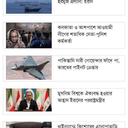
হরমুজ প্রণালি: ইরান
কলকাতা ও আশপাশে আওয়ামী
লীগের শতাধিক নেতা-পুলিশ
কর্মকর্তা
পাকিস্তানি নারী গোয়েন্দার ফাঁদে পা,
ভারতের পাইলট গ্রেপ্তার
মুসলিম বিশ্বকে ঐক্যবদ্ধ হওয়ার
আহ্বান ইরানের পররাষ্ট্রমন্ত্রীর
থাইল্যান্ডে কিশোরের এলোপাতাড়ি