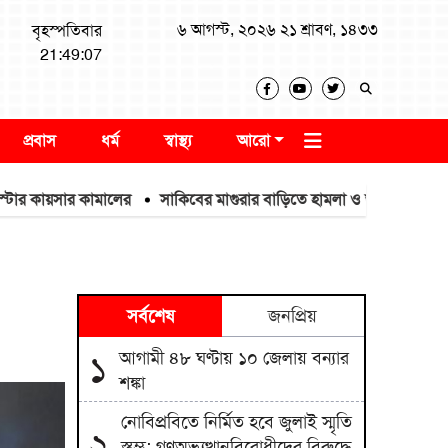
৬ আগস্ট, ২০২৬ ২১ শ্রাবণ, ১৪৩৩
বৃহস্পতিবার
21:49:08
প্রবাস
ধর্ম
স্বাস্থ্য
আরো
 কায়সার কামালের
সাকিবের মাগুরার বাড়িতে হামলা ও ভাঙচুর
ইউক্রেনে 
সর্বশেষ
জনপ্রিয়
আগামী ৪৮ ঘণ্টায় ১০ জেলায় বন্যার
১
শঙ্কা
নোবিপ্রবিতে নির্মিত হবে জুলাই স্মৃতি
২
স্তম্ভ; গণঅভ্যুত্থানবিরোধীদের বিরুদ্ধে