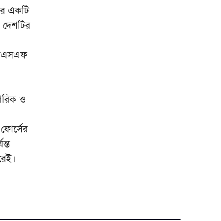
হাসিনা
রের একটি
, দেশটির
আড়িয়াল বিলের মাছেও মিলল
৯
মাইক্রোপ্লাস্টিক
 আরএসএফ
আপনি কেন দেশে এসেছেন,
১০
উত্তরে যা বলেছিলেন মীর কাশেম
আলী: স্বরাষ্ট্রমন্ত্রীর স্মৃতিচারণ
গরিক ও
ফোর্সের
ন্ত
করেই।