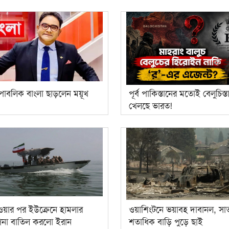
িপাবলিক বাংলা ছাড়লেন ময়ূখ
পূর্ব পাকিস্তানের মতোই বেলুচিস্
খেলছে ভারত!
াওয়ার পর ইউক্রেনে হামলার
ওয়াশিংটনে ভয়াবহ দাবানল, সা
পনা বাতিল করলো ইরান
শতাধিক বাড়ি পুড়ে ছাই