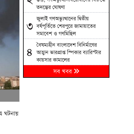
তদন্তের ঘোষণা
জুলাই গণঅভ্যুত্থানের দ্বিতীয়
৩
বর্ষপূর্তিতে শেরপুরে জামায়াতের
সমাবেশ ও গণমিছিল
বৈষম্যহীন বাংলাদেশ বিনির্মাণের
৪
আহ্বান ভারপ্রাপ্ত স্পিকার ব্যারিস্টার
কায়সার কামালের
সব খবর
সাকিবের মাগুরার বাড়িতে হামলা ও
৫
ভাঙচুর
৬
ইউক্রেনে রুশ হামলায় নিহত ১৭ জন
হঠাৎ রিপাবলিক বাংলা ছাড়লেন ময়ূখ
৭
 এ ঘটনায়
ঘোষ
হাঁকডাক দিয়েও পর্দায় এলেন না
৮