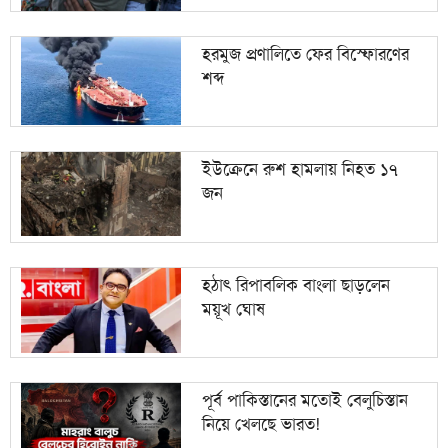
হরমুজ প্রণালিতে ফের বিস্ফোরণের
শব্দ
ইউক্রেনে রুশ হামলায় নিহত ১৭
জন
হঠাৎ রিপাবলিক বাংলা ছাড়লেন
ময়ূখ ঘোষ
পূর্ব পাকিস্তানের মতোই বেলুচিস্তান
নিয়ে খেলছে ভারত!