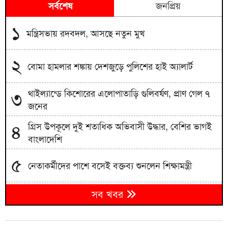
সর্বশেষ
জনপ্রিয়
১
মন্ত্রিসভায় রদবদল, আসছে নতুন মুখ
২
বোমা হামলার শঙ্কায় দেশজুড়ে পুলিশের হাই অ্যালার্ট
থাইল্যান্ডে কিশোরের এলোপাতাড়ি গুলিবর্ষণ, প্রাণ গেল ৭
৩
জনের
গ্রিস উপকূলে দুই শতাধিক অভিবাসী উদ্ধার, বেশির ভাগই
৪
বাংলাদেশি
৫
নেতাকর্মীদের পাশে বসেই বক্তব্য শুনলেন শিক্ষামন্ত্রী
৬
সব খবর
সিলেটে ছেলে হত্যার বিচার দেখে যেতে পারেননি পিতা
পুলিশ পরিচয়ে বিশ্ববিদ্যালয় শিক্ষক-শিক্ষার্থীদের লক্ষাধিক