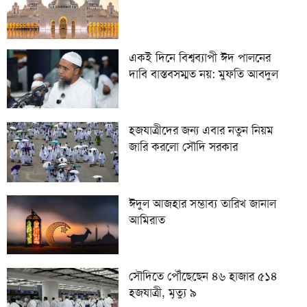
একই দিনে বিশ্বব্যাপী ঈদ পালনের
দাবি বাস্তবসম্মত নয়: মুফতি আবদুল
মালেক
হজযাত্রীদের জন্য এবার নতুন নিয়ম
জারি করলো সৌদি সরকার
ঈদুল আজহার সম্ভাব্য তারিখ জানাল
আমিরাত
সৌদিতে পৌঁছেছেন ৪৬ হাজার ৫১৪
হজযাত্রী, মৃত্যু ৯