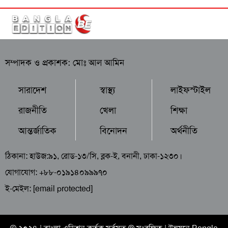
সম্পাদক ও প্রকাশক: মোঃ আল আমিন
সারাদেশ
স্বাস্থ্য
লাইফস্টাইল
রাজনীতি
খেলা
শিক্ষা
আন্তর্জাতিক
বিনোদন
অর্থনীতি
ঠিকানা: হাউজ:৯১, রোড-১৩/সি, ব্লক-ই, বনানী, ঢাকা-১২৩০।
যোগাযোগ: +৮৮-০১৯১৪০৯৯৯৭০
ই-মেইল:
[email protected]