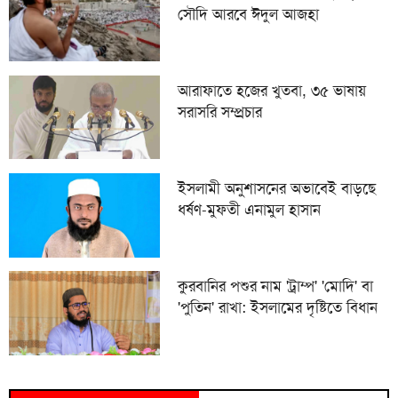
সৌদি আরবে ঈদুল আজহা
আরাফাতে হজের খুতবা, ৩৫ ভাষায়
সরাসরি সম্প্রচার
ইসলামী অনুশাসনের অভাবেই বাড়ছে
ধর্ষণ-মুফতী এনামুল হাসান
কুরবানির পশুর নাম 'ট্রাম্প' 'মোদি' বা
'পুতিন' রাখা: ইসলামের দৃষ্টিতে বিধান