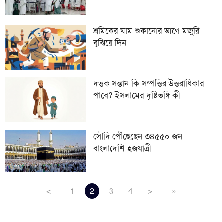
শ্রমিকের ঘাম শুকানোর আগে মজুরি
বুঝিয়ে দিন
দত্তক সন্তান কি সম্পত্তির উত্তরাধিকার
পাবে? ইসলামের দৃষ্টিভঙ্গি কী
সৌদি পৌঁছেছেন ৩৪৫৫০ জন
বাংলাদেশি হজযাত্রী
<
1
2
3
4
>
»