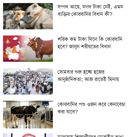
৭
টাকা হাতিয়ে নিচ্ছে প্রতারক চক্র
সম্পদ আছে, নগদ টাকা নেই, এমন
ব্যক্তির কোরবানির বিধান কী?
প্রধানমন্ত্রী তারেক রহমানের আগমনকে স্বাগত জানিয়ে
৮
বাঁশখালীতে ছাত্রদলের বর্ণাঢ্য আনন্দ র‍্যালি
হবিগঞ্জে বিজিবির পৃথক অভিযানে প্রায় ১ কোটি টাকার
৯
শরিক কম টাকা দিলে কি কোরবানি
ভারতীয় পণ্য ও কাভার্ডভ্যান জব্দ
হবে? জানুন শরীয়তের বিধান
১০
পাকিস্তানি যুবক ও বাংলাদেশি তরুণীর ‘স্মরণীয়’ বিয়ে
সোমবার শুরু হচ্ছে হজের
আনুষ্ঠানিকতা; আজ রাতেই মিনায়
যাবেন হাজিরা
কোরবানির পশু ওজন করে কেনাবেচা
করা যাবে?
মাদ্রাসায় শিক্ষার্থীদের মোবাইল ভাঙা