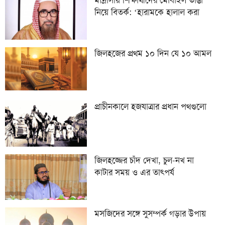
নিয়ে বিতর্ক: ‘হারামকে হালাল করা
যাবে না: রফিকুল ইসলাম
জিলহজের প্রথম ১০ দিন যে ১০ আমল
প্রাচীনকালে হজযাত্রার প্রধান পথগুলো
জিলহজ্জের চাঁদ দেখা, চুল-নখ না
কাটার সময় ও এর তাৎপর্য
মসজিদের সঙ্গে সুসম্পর্ক গড়ার উপায়