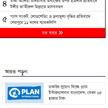
ঢাকা আলিয়া মাদরাসার অধ্যক্ষের ওপর হামলার প্রতিবাদে
৪
টঙ্গীর তা’মীরুল মিল্লাতে মানববন্ধন
গ্যাস সংকট, লোডশেডিং ও দ্রব্যমূল্য বৃদ্ধির প্রতিবাদে
৫
শেরপুরে ১১ দলের স্মারকলিপি
নদীদূষণ রোধে সমন্বিত পদক্ষেপ গ্রহণে অবহেলার সুযোগ
৬
সব খবর
নেই: প্রধানমন্ত্রী
গ্যাস পরিস্থিতি স্বাভাবিক হতে আর কত দিন লাগবে, জানালেন
৭
জ্বালানি মন্ত্রী
৩১ বছরের অপেক্ষার অবসান, শিক্ষার আলোয় জেগে উঠল
৮
চর আঁড়িয়াল খাঁ উচ্চ বিদ্যালয়
আরও পড়ুন:
গ্যাস-বিদ্যুৎ সংকটের জবাব চেয়ে প্রধানমন্ত্রীর কাছে ১১
৯
দলের স্মারকলিপি প্রদান
চাকরির সুযোগ দিচ্ছে প্ল্যান
ইন্টারন্যাশনাল বাংলাদেশ, বেতন ৬৫
ঢাকা আহ্ছানিয়া মিশনের সহায়তা পেল বাঁশখালী-
১০
হাজার টাকা
আনোয়ারার এক হাজার পরিবার