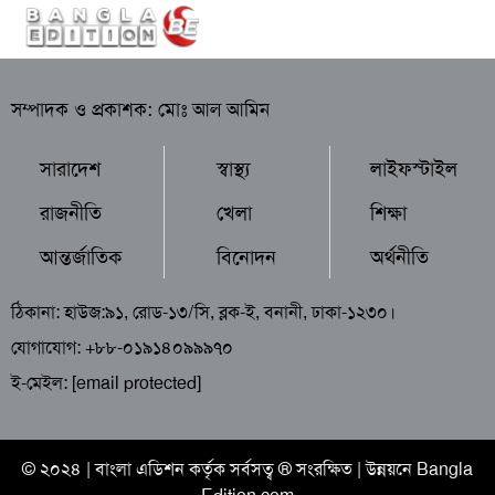
সম্পাদক ও প্রকাশক: মোঃ আল আমিন
সারাদেশ
স্বাস্থ্য
লাইফস্টাইল
রাজনীতি
খেলা
শিক্ষা
আন্তর্জাতিক
বিনোদন
অর্থনীতি
ঠিকানা: হাউজ:৯১, রোড-১৩/সি, ব্লক-ই, বনানী, ঢাকা-১২৩০।
যোগাযোগ: +৮৮-০১৯১৪০৯৯৯৭০
ই-মেইল:
[email protected]
© ২০২৪ |
বাংলা এডিশন
কর্তৃক সর্বসত্ব ® সংরক্ষিত | উন্নয়নে
Bangla