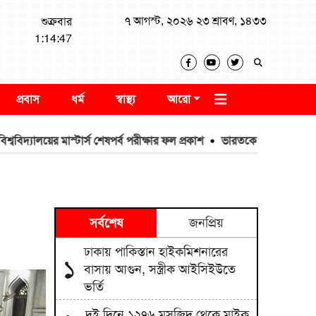
৭ আগস্ট, ২০২৬ ২৩ শ্রাবণ, ১৪৩৩
শুক্রবার
1:14:48
প্রবাস
ধর্ম
স্বাস্থ্য
আরো
ালয়ের মাস্টার্স শেষপর্ব পরীক্ষার ফল প্রকাশ
ভারতকে যা দিয়েছি, আজীবন মন
সর্বশেষ
জনপ্রিয়
ঢাকায় পাকিস্তান হাইকমিশনারের
১
বাসায় আগুন, সস্ত্রীক আইসিইউতে
ভর্তি
দুই দিনে ১২৭৬ মসজিদ থেকে মাইক