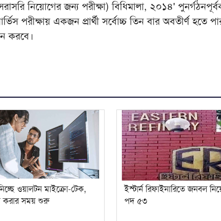
রাসরি নিয়োগের জন্য পরীক্ষা) বিধিমালা, ২০১৪' পুনর্গঠনপূর্
্ভিস পরীক্ষায় একজন প্রার্থী সর্বোচ্চ তিন বার অবতীর্ণ হতে প
জন করবে।
িচ্ছে ওয়ালটন মাইক্রো-টেক,
ইস্টার্ন রিফাইনারিতে জনবল নি
করার সময় শুরু
পদ ৫৩