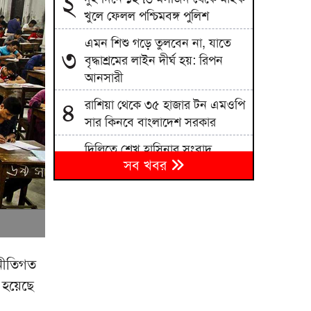
২
খুলে ফেলল পশ্চিমবঙ্গ পুলিশ
এমন শিশু গড়ে তুলবেন না, যাতে
৩
বৃদ্ধাশ্রমের লাইন দীর্ঘ হয়: রিপন
আনসারী
রাশিয়া থেকে ৩৫ হাজার টন এমওপি
৪
সার কিনবে বাংলাদেশ সরকার
দিল্লিতে শেখ হাসিনার সংবাদ
৫
সব খবর
সম্মেলন দেশের সার্বভৌমত্বের প্রতি
হুমকি: এনসিপি
বিএনপিতে রাষ্ট্রপতি নির্বাচন ঘিরে
৬
নানা সমীকরণ, সিদ্ধান্ত নেবেন
তারেক রহমান
নীতিগত
জাতীয় বিশ্ববিদ্যালয়ের মাস্টার্স
৭
া হয়েছে
শেষপর্ব পরীক্ষার ফল প্রকাশ