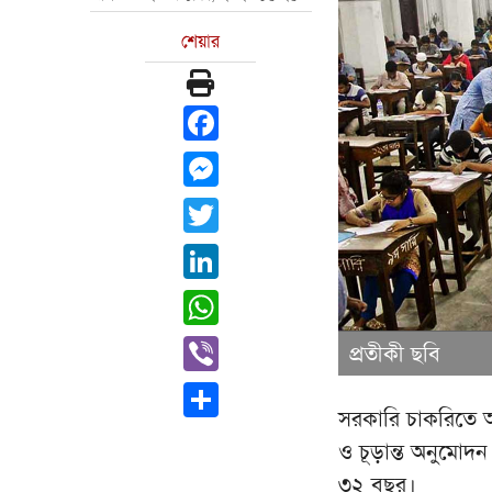
শেয়ার
Facebook
Messenger
Twitter
LinkedIn
WhatsApp
Viber
প্রতীকী ছবি
Share
সরকারি চাকরিতে 
ও চূড়ান্ত অনুমোদন
৩২ বছর।