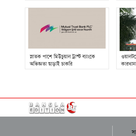
স্নাতক পাশে মিউচুয়াল ট্রাস্ট ব্যাংকে
ওয়ালটন
অভিজ্ঞতা ছাড়াই চাকরি
কারখান
স