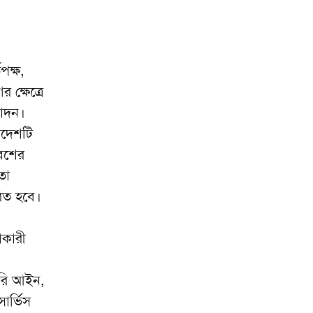
মিরপুর মডেল থানা পুলিশের বিশেষ
৮
অভিযানে বিভিন্ন অপরাধে জড়িত
গ্রেপ্তার ৪৩
ভারতকে যা দিয়েছি, আজীবন মনে
৯
পক্ষ,
রাখবে; কেন বলেছিলেন হাসিনা?
ক্ষেত্রে
মোদন।
দিল্লিকে কড়া বার্তা ঢাকার;
১০
ভারতের চোখ রাঙানির দিন কি
াদেশটি
তবে শেষ?
বেশের
তা
রিত হবে।
াকারী
করি আইন,
ার্ভিস