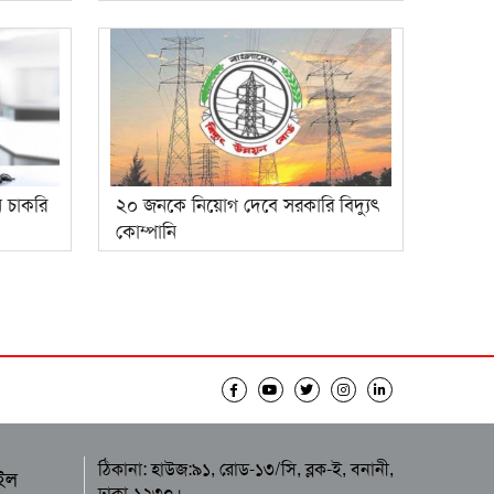
ে চাকরি
২০ জনকে নিয়োগ দেবে সরকারি বিদ্যুৎ
কোম্পানি
ঠিকানা: হাউজ:৯১, রোড-১৩/সি, ব্লক-ই, বনানী,
ইল
ঢাকা-১২৩০।