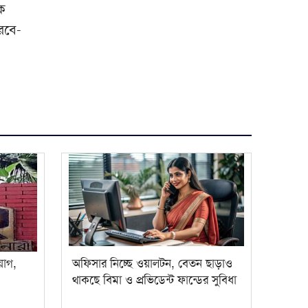
বক
ারবে-
য়োগ,
অফিসার নিচ্ছে ওয়ালটন, বেতন ছাড়াও
থাকছে বিমা ও প্রভিডেন্ট ফান্ডের সুবিধা