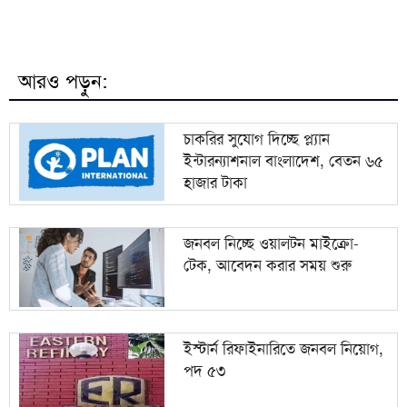
৭
দেশে আবারও প্রাণঘাতী করোনার সংক্রমণ শনাক্ত
৮
আল্লামা শফীর কবর জিয়ারত করলেন প্রধানমন্ত্রী
আরও পড়ুন:
সালমান শাহ হত্যা মামলায় আদালতের আদেশে কারাগারে
৯
ডন
চাকরির সুযোগ দিচ্ছে প্ল্যান
ইন্টারন্যাশনাল বাংলাদেশ, বেতন ৬৫
১০
হাসিনা কাউকে বিশ্বাস করতেন না, ফোনে নজরদারি চলত
হাজার টাকা
জনবল নিচ্ছে ওয়ালটন মাইক্রো-
টেক, আবেদন করার সময় শুরু
ইস্টার্ন রিফাইনারিতে জনবল নিয়োগ,
পদ ৫৩