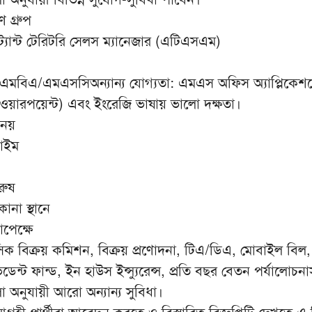
াণ গ্রুপ
্ট্যান্ট টেরিটরি সেলস ম্যানেজার (এটিএসএম)
: এমবিএ/এমএসসিঅন্যান্য যোগ্যতা: এমএস অফিস অ্যাপ্লিকেশন
পাওয়ারপয়েন্ট) এবং ইংরেজি ভাষায় ভালো দক্ষতা।
 নয়
টাইম
ুরুষ
োনা স্থানে
পেক্ষে
াসিক বিক্রয় কমিশন, বিক্রয় প্রণোদনা, টিএ/ডিএ, মোবাইল বিল, 
েন্ট ফান্ড, ইন হাউস ইন্স্যুরেন্স, প্রতি বছর বেতন পর্যালোচন
 অনুযায়ী আরো অন্যান্য সুবিধা।