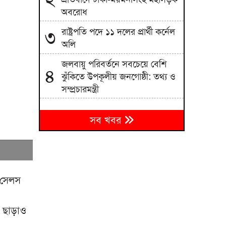
অবরোধ
রাষ্ট্রপতি পদে ১১ দলের প্রার্থী কর্নেল
৩
অলি
জলবায়ু পরিবর্তনে সবচেয়ে বেশি
৪
ঝুঁকিতে উপকূলীয় জনগোষ্ঠী: তথ্য ও
সম্প্রচারমন্ত্রী
৫
যুক্তরাষ্ট্রের ভিসা নিয়ে বড় দুঃসংবাদ
সব খবর
কম বয়সেই বন্ধ্যাত্বের ঝুঁকি?
৬
নারীদের যে ৩ লক্ষণ অবহেলা নয়
মানিকগঞ্জে মায়ের সাথে অভিমান
৭
রি সেলস
করে কিশোরের আত্মহত্যা
১০ ছাত্রদল নেতাকে বেধড়ক পিটিয়ে
৮
ন ছাড়াও
হাসপাতালে পাঠাল নিষিদ্ধ ছাত্রলীগ