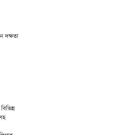
ডিএমপির অভিযানে গত ২৪ ঘণ্টায়
৯
৫০৪ জন গ্রেফতার, মামলা ৩৫
দেশের ইতিহাসে সবচেয়ে দামি
১০
ফুটবলার হয়ে আর্জেন্টিনায়
ে দক্ষতা
ফিরলেন আলমাদা
বিভিন্ন
াসহ