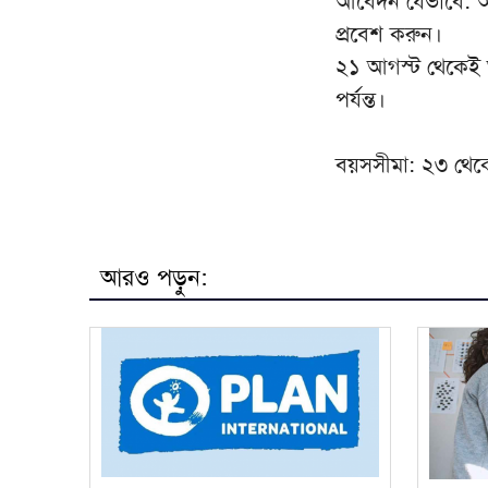
আবেদন যেভাবে: আগ্
প্রবেশ করুন।
২১ আগস্ট থেকেই আ
পর্যন্ত।
বয়সসীমা: ২৩ থেক
আরও পড়ুন: