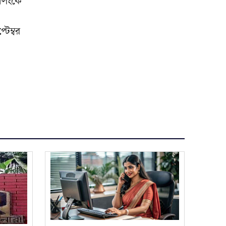
লিংকে
েম্বর