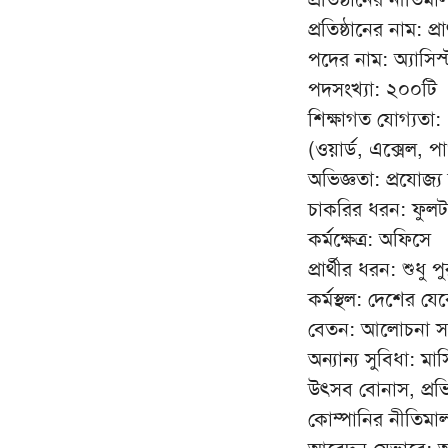
প্রতিষ্ঠানের নাম: প্র
পদের নাম: অ্যাসিস
পদসংখ্যা: ২০০টি
শিক্ষাগত যোগ্যতা
(ওয়ার্ড, এক্সেল, 
অভিজ্ঞতা: প্রযোজ্য
চাকরির ধরন: ফুল
কর্মক্ষেত্র: অফিসে
প্রার্থীর ধরন: শুধু প
কর্মস্থল: দেশের যেক
বেতন: আলোচনা সা
অন্যান্য সুবিধা: ম
উৎসব বোনাস, প্রভিড
কোম্পানির নীতিমালা