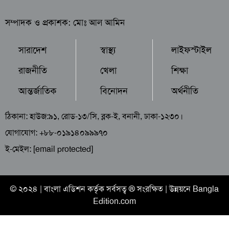
সম্পাদক ও প্রকাশক: মোঃ আল আমিন
সারাদেশ
স্বাস্থ্য
লাইফস্টাইল
রাজনীতি
খেলা
শিক্ষা
আন্তর্জাতিক
বিনোদন
অর্থনীতি
ঠিকানা: হাউজ:৯১, রোড-১৩/সি, ব্লক-ই, বনানী, ঢাকা-১২৩০।
যোগাযোগ: +৮৮-০১৯১৪০৯৯৯৭০
ই-মেইল:
[email protected]
© ২০২৪ |
বাংলা এডিশন
কর্তৃক সর্বসত্ব ® সংরক্ষিত | উন্নয়নে
Bangla
Edition.com