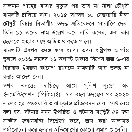
‎সালমান শাহের বাবার মৃত্যুর পর তার মা নীলা চৌধুরী
মামলটি চালিয়ে যান। ২০১৫ সালের ১০ ফেব্রুয়ারি নীলা
চৌধুরী বিচার বিভাগীয় তদন্ত প্রতিবেদনে ‘নারাজি’ দেন।
তিনি ১১ জনের নাম উল্লেখ করে দাবি করেন, এরা তার
ছেলেকে হত্যার সঙ্গে জড়িত থাকতে পারে।
‎‎মামলাটি এরপর তদন্ত করে র‌্যাব। তখন রাষ্ট্রপক্ষ আপত্তি
তুললে ২০১৬ সালের ২১ অগাস্ট ঢাকার বিশেষ জজ ৬-এর
বিচারক ইমরুল কায়েশ র‌্যাবকে মামলাটি আর তদন্ত না
করার আদেশ দেন।
‎‎তখন তদন্তের দায়িত্বে আসে পুলিশ ব্যুরো অব
ইনভেস্টিগেশন (পিবিআই)। চার বছর তদন্তের পর ২০২০
সালের ২৫ ফেব্রুয়ারি তারা চূড়ান্ত প্রতিবেদন দেয়। সেখানেও
বলা হয়, ঘটনার সময় উপস্থিত ও ঘটনায় সংশ্লিষ্ট ৫৪ জন
সাক্ষীর জবানবন্দি বিশ্লেষণ করে, জব্দ করা আলামত
পর্যালোচনা করে হত্যার অভিযোগের কোনো প্রমাণ মেলেনি।