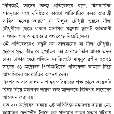
‎পিবিআই তাদের তদন্ত প্রতিবেদনে বলে, চিত্রনায়িকা
শাবনূরের সঙ্গে ঘনিষ্ঠতার কারণে পারিবারিক কলহ আর স্ত্রী
সামিরা হকের কারণে মা নিলুফা চৌধুরী ওরফে নীলা
চৌধুরীকে ছেড়ে থাকার মানসিক যন্ত্রণায় ভুগেই অভিমানী
সালমান শাহ আত্মহত্যার পথ বেছে নিয়েছিলেন।
‎‎ওই প্রতিবেদনেও সন্তুষ্ট নন সালমানের মা নীলা চৌধুরী।
ছেলের মৃত্যু কীভাবে হয়েছিল, তা জানতে তিনি আরও তদন্ত
চান। ঢাকার মেট্রোপলিটন ম্যাজিস্ট্রেট মামুনুর রশীদ ২০২১
সালের ৩১ অক্টোবর পিবিআইয়ের প্রতিবেদন আমলে নিয়ে
আসামিদের অব্যাহতির আদেশ দেন।
‎‎এরপর আবার সালমান শাহর পরিবারের পক্ষ থেকে কয়েকটি
বিষয় নিয়ে মহানগর দায়রা জজ আদালতে রিভিশন দায়েরের
আবেদন করা হয়।
‎গত ২০ অক্টোবর ঢাকার ৬ষ্ঠ অতিরিক্ত মহানগর দায়রা মো.
জান্নাতুল ফেরদৌস ইবনে হক সালমান শাহর মৃত্যুর ঘটনায়