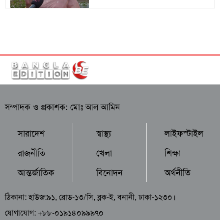
সম্পাদক ও প্রকাশক: মোঃ আল আমিন
সারাদেশ
স্বাস্থ্য
লাইফস্টাইল
রাজনীতি
খেলা
শিক্ষা
আন্তর্জাতিক
বিনোদন
অর্থনীতি
ঠিকানা: হাউজ:৯১, রোড-১৩/সি, ব্লক-ই, বনানী, ঢাকা-১২৩০।
যোগাযোগ: +৮৮-০১৯১৪০৯৯৯৭০