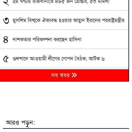
২
২৪ ঘণ্টায় রাজধানীতে ৪৮৫ জন গ্রেপ্তার, ৫০ মামলা
৩
মুসলিম বিশ্বকে ঐক্যবদ্ধ হওয়ার আহ্বান ইরানের পররাষ্ট্রমন্ত্রীর
৪
নাশকতার পরিকল্পনা করছেন হাসিনা
৫
গুলশানে আওয়ামী লীগের গোপন বৈঠক, আটক ৬
কসবায় র‍্যাবের বড় অভিযান: ২৬৪ কেজি গাঁজাসহ যুবক
৬
সব খবর
গ্রেপ্তার
ধেয়ে আসছে মৌসুমি নিম্নচাপ, তাপপ্রবাহের সঙ্গে হানা দিতে
৭
পারে বজ্রঝড়
৮
শাহজালাল বিমানবন্দরের বলাকা লাউঞ্জে আগুন
আরও পড়ুন: