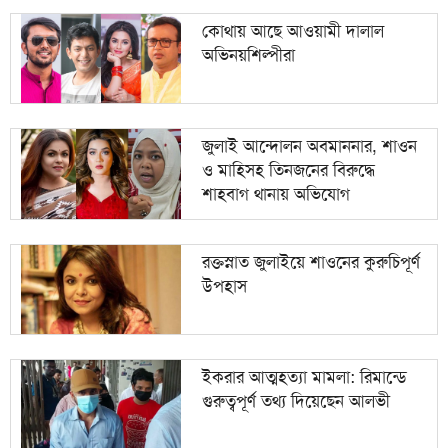
৯
মন্ত্রিসভায় রদবদল, আসছে নতুন মুখ
কোথায় আছে আওয়ামী দালাল
অভিনয়শিল্পীরা
১০
বোমা হামলার শঙ্কায় দেশজুড়ে পুলিশের হাই অ্যালার্ট
জুলাই আন্দোলন অবমাননার, শাওন
ও মাহিসহ তিনজনের বিরুদ্ধে
শাহবাগ থানায় অভিযোগ
রক্তস্নাত জুলাইয়ে শাওনের কুরুচিপূর্ণ
উপহাস
ইকরার আত্মহত্যা মামলা: রিমান্ডে
গুরুত্বপূর্ণ তথ্য দিয়েছেন আলভী