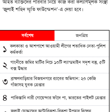
আহত ব্যক্তিদের পরিবার নিয়ে কাজ করা কল্যাণমূলক সংস্থা
‘জুলাই শহিদ স্মৃতি ফাউন্ডেশন’-এ দেয়া হবে।
সর্বশেষ
জনপ্রিয়
কলকাতা ও আশপাশে আওয়ামী লীগের শতাধিক নেতা-পুলিশ
১
কর্মকর্তা
গাংনীতে জমির মাটির নিচে ১০টি ল্যান্ডমাইন সদৃশ বস্তু, ৫টি
২
বক্স উদ্ধার
ব্রাহ্মণবাড়িয়ার বিজয়নগরে র‍্যাবের অভিযান: ২০ কেজি
৩
গাঁজাসহ যুবক গ্রেপ্তার
৪
পাকিস্তানি নারী গোয়েন্দার ফাঁদে পা, ভারতের পাইলট গ্রেপ্তার
জুলাই যোদ্ধাদের অটোরিকশা-রিকশা উপহার দিলেন