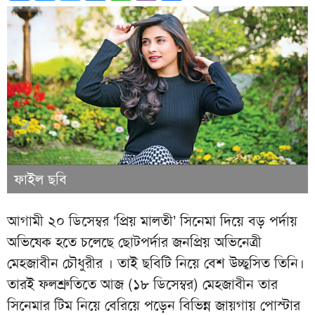
ফাইল ছবি
আগামী ২০ ডিসেম্বর ‘প্রিয় মালতী’ সিনেমা দিয়ে বড় পর্দায়
অভিষেক হতে চলেছে ছোটপর্দার জনপ্রিয় অভিনেত্রী
মেহজাবীন চৌধুরীর । তাই ছবিটি নিয়ে বেশ উচ্ছ্বসিত তিনি।
তারই ফলশ্রুতিতে আজ (১৮ ডিসেম্বর) মেহজাবীন তার
সিনেমার টিম নিয়ে বেরিয়ে পড়েন বিভিন্ন জায়গায় পোস্টার