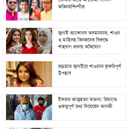
অভিনয়শিল্পীরা
১০
সেপ্টেম্বরে যুক্তরাষ্ট্র সফরে যাচ্ছেন প্রধানমন্ত্রী
জুলাই আন্দোলন অবমাননার, শাওন
ও মাহিসহ তিনজনের বিরুদ্ধে
শাহবাগ থানায় অভিযোগ
রক্তস্নাত জুলাইয়ে শাওনের কুরুচিপূর্ণ
উপহাস
ইকরার আত্মহত্যা মামলা: রিমান্ডে
গুরুত্বপূর্ণ তথ্য দিয়েছেন আলভী