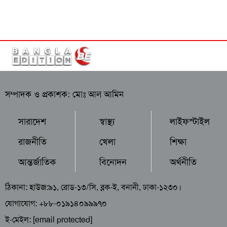
সম্পাদক ও প্রকাশক: মোঃ আল আমিন
সারাদেশ
স্বাস্থ্য
লাইফস্টাইল
রাজনীতি
খেলা
শিক্ষা
আন্তর্জাতিক
বিনোদন
অর্থনীতি
ঠিকানা: হাউজ:৯১, রোড-১৩/সি, ব্লক-ই, বনানী, ঢাকা-১২৩০।
যোগাযোগ: +৮৮-০১৯১৪০৯৯৯৭০
ই-মেইল:
[email protected]