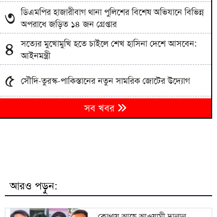
ডিএমপির হাজারীবাগ থানা পুলিশের বিশেষ অভিযানে বিভিন্ন
৩
অপরাধে জড়িত ১৪ জন গ্রেপ্তার
সত্যের মুখোমুখি হতে চাইলে শেখ হাসিনা দেশে আসবেন:
৪
আইনমন্ত্রী
৫
সৌদি-তুরস্ক-পাকিস্তানের নতুন সামরিক জোটের উদ্যোগ
মেহেরপুর সীমান্তে ৫ জনকে পুশইনের চেষ্টা, বিজিবির
৬
সব খবর
প্রতিরোধ
কক্সবাজার সমুদ্র সৈকতে প্যারাসেইলিং দুর্ঘটনায় হত্যা মামলা:
৭
প্রধান আসামি গ্রেপ্তার
জীবননগরে ৪ ট্রান্সফরমার চুরি, আন্তঃ চোর চক্রের ৬ সদস্য
৮
গ্রেপ্তার
আরও পড়ুন:
সোমবার এসএসসি ও সমমানের ফল প্রকাশ, অনলাইনে
৯
ফলাফল জানবেন যেভাবে
কোথায় আছে আওয়ামী দালাল