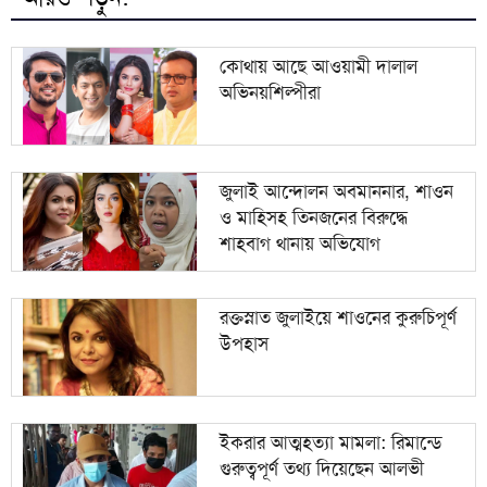
শব্দদূষণের অজুহাতে পশ্চিমবঙ্গে একের পর এক মসজিদের
৯
মাইক অপসারণ
কোথায় আছে আওয়ামী দালাল
অভিনয়শিল্পীরা
১০
হাম ও হামের উপসর্গ নিয়ে আরও চার জনের মৃত্যু
জুলাই আন্দোলন অবমাননার, শাওন
ও মাহিসহ তিনজনের বিরুদ্ধে
শাহবাগ থানায় অভিযোগ
রক্তস্নাত জুলাইয়ে শাওনের কুরুচিপূর্ণ
উপহাস
ইকরার আত্মহত্যা মামলা: রিমান্ডে
গুরুত্বপূর্ণ তথ্য দিয়েছেন আলভী