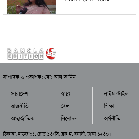
সম্পাদক ও প্রকাশক: মোঃ আল আমিন
সারাদেশ
স্বাস্থ্য
লাইফস্টাইল
রাজনীতি
খেলা
শিক্ষা
আন্তর্জাতিক
বিনোদন
অর্থনীতি
ঠিকানা: হাউজ:৯১, রোড-১৩/সি, ব্লক-ই, বনানী, ঢাকা-১২৩০।