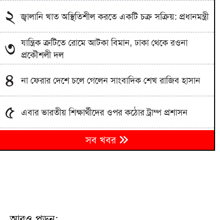
২
জ্বালানি খাত অস্থিতিশীল করতে একটি চক্র সক্রিয়: প্রধানমন্ত্রী
যান্ত্রিক ত্রুটিতে রোমে আটকা বিমান, ঢাকা থেকে রওনা
৩
প্রকৌশলী দল
৪
না ফেরার দেশে চলে গেলেন সাংবাদিক শেখ রাজিব হাসান
৫
এবার ভারতীয় শিক্ষার্থীদের ওপর কঠোর ট্রাম্প প্রশাসন
আশুলিয়ায় কাফনের কাপড়সহ চিঠিতে প্রাণনাশের হুমকির
৬
সব খবর
অভিযোগ
বাংলাদেশিকে বিএসএফ নিয়ে যাওয়ায় ভারতীয়কে ধরে
৭
আনলো গ্রামবাসী
মঞ্চ প্রস্তুত, বানভাসি মানুষের অপেক্ষা; প্রধানমন্ত্রীর আগমন
৮
ঘিরে বাঁশখালীতে উৎসব
আরও পড়ুন: