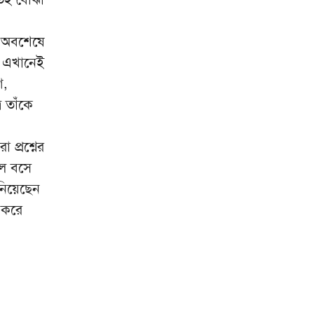
মানোন্নয়ন সম্ভব নয়: প্রধানমন্ত্রী
‘আয়নাঘরে’ তারেক রহমানকেও
। অবশেষে
১০
বন্দি করে নির্যাতন করা হয়েছিল:
ণ। এখানেই
চিফ প্রসিকিউটর
ে,
 তাঁকে
প্রশ্নের
লে বসে
নিয়েছেন
 করে