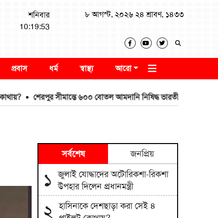
৮ আগস্ট, ২০২৬ ২৪ শ্রাবণ, ১৪৩৩
শনিবার
10:19:54
প্রবাস
ধর্ম
স্বাস্থ্য
আরো
শেরপুর সীমান্তে ৬০০ বোতল আমদানি নিষিদ্ধ ভারতীয় মদ জব্দ
নাটোরে 
সর্বশেষ
জনপ্রিয়
জুলাই যোদ্ধাদের অটোরিকশা-রিকশা
১
উপহার দিলেন প্রধানমন্ত্রী
হাসিনাকে দেশছাড়া করা সেই ৪
২