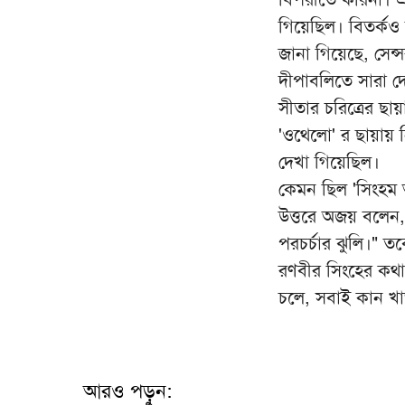
গিয়েছিল। বিতর্কও 
জানা গিয়েছে, সেন
দীপাবলিতে সারা দেশ
সীতার চরিত্রের ছা
'ওথেলো' র ছায়ায়
দেখা গিয়েছিল।
কেমন ছিল 'সিংহম আ
উত্তরে অজয় বলেন,
পরচর্চার ঝুলি।" ত
রণবীর সিংহের কথা
চলে, সবাই কান খা
আরও পড়ুন: