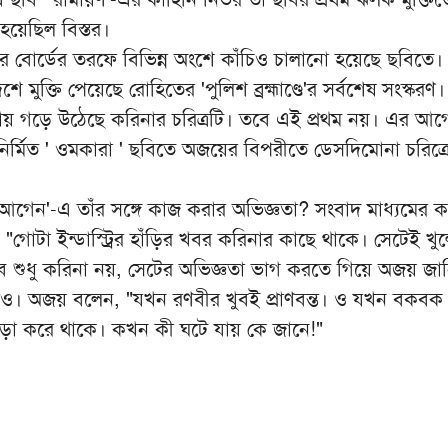
হয়েছিল বিস্তর।
্সর বোর্ডের তরফে বিভিন্ন অংশে কাঁচিও চালানো হয়েছে ছবিতে
ে মুক্তি পেয়েছে রোহিতের 'পুলিশ ব্রহ্মাণ্ডে'র সর্বশেষ সংস্কর
য়ায় গড়ে উঠেছে করিনার চরিত্রটি। তবে এই প্রথম নয়। এর আগ
 নির্মিত ' ওমকারা ' ছবিতে অজয়ের বিপরীতে ডেসদিমোনা চরিত্রে
গেন'-এ তাঁর সঙ্গে কাজ করার অভিজ্ঞতা? সংবাদ মাধ্যমের করা 
 "গোটা ইন্ডাস্ট্রির হাঁড়ির খবর করিনার কাছে থাকে। সেটেই খু
বে শুধু করিনা নয়, সেটের অভিজ্ঞতা ভাগ করতে গিয়ে অজয় জা
ও। অজয় বলেন, "যখন রণবীর খুবই প্রাণবন্ত। ও যখন বকবক
ড়া করে থাকে। কখন কী ঘটে যায় কে জানে!"