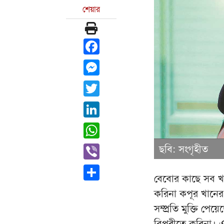
শেয়ার
Facebook
Messenger
Twitter
LinkedIn
WhatsApp
Viber
ছবি: সংগৃহীত
Share
বেবোর কাছে সব খব
করিনা কপূর খানের
সম্প্রতি মুক্তি প
বিপরীতে করিনা। এ 