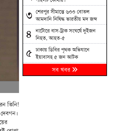
পাইলট কোথায়?
শেরপুর সীমান্তে ৬০০ বোতল
৩
আমদানি নিষিদ্ধ ভারতীয় মদ জব্দ
নাটোরে বাস-ট্রাক সংঘর্ষে দুইজন
৪
নিহত, আহত-৫
ঢাকায় ডিবির পৃথক অভিযানে
৫
ইয়াবাসহ ৫ জন আটক
বিদ্যুৎ ও জ্বালানি খাত অস্থিতিশীল
৬
সব খবর
করতে তৎপর একটি চক্র
আ.লীগের ধ্বংসযজ্ঞের পর দেশ
৭
গড়ার দায়িত্ব বিএনপির ওপর
েন তিনি!
স্কুলশিক্ষককে প্রাণনাশের হুমকি,
৮
় দেবগন।
ফায়ার সার্ভিসকর্মীর বিরুদ্ধে জিডি
য়ের
সেবার মানসিকতা ছাড়া চিকিৎসার
৯
তেই বোঝা