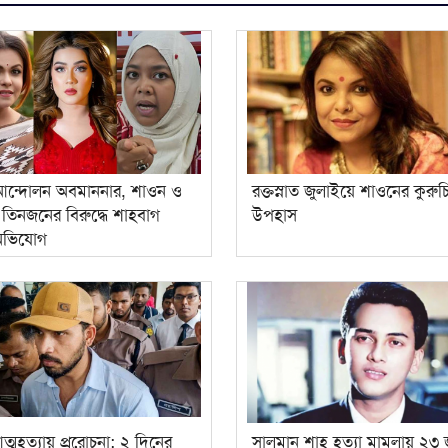
আন্দোলন অবমাননার, শাওন ও
রক্তস্নাত জুলাইয়ে শাওনের কুরুচিপ
তিনজনের বিরুদ্ধে শাহবাগ
উপহাস
 অভিযোগ
 আত্মহত্যায় প্ররোচনা: ২ দিনের
সালমান শাহ হত্যা মামলায় ২৩ 