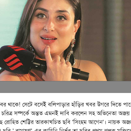
র থাকে! সেটে বসেই বলিপাড়ার হাঁড়ির খবর উগরে দিতে পার
 চরিত্র সম্পর্কে অন্তত এমনই দাবি করলেন সহ অভিনেতা অজয
েয়েছে রোহিত শেট্টির তারকাখচিত ছবি 'সিংহম আগেন'। নায়ক অজ
ছবি ' রামায়ণ'-এর কাহিনি নির্ভর তা ছবির প্রথম ঝলক মুক্তি