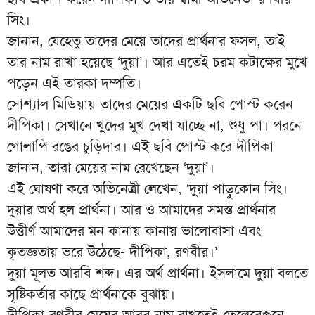
সিং।
জানান, যেহেতু তাদের মেয়ে তাদের প্রার্থনার ফসল, তাই
তার নাম রাখা হয়েছে ‘দুয়া’। আর এতেই চরম কটাক্ষের মুখে
পড়েন এই তারকা দম্পতি।
সোশ্যাল মিডিয়ায় তাদের মেয়ের একটি ছবি পোস্ট করেন
দীপিকা। সেখানে খুদের মুখ দেখা যাচ্ছে না, শুধু পা। পরনে
গোলাপি রঙের চুড়িদার। এই ছবি পোস্ট করে দীপিকা
জানান, তারা মেয়ের নাম রেখেছেন ‘দুয়া’।
এই ঘোষণা করে অভিনেত্রী লেখেন, ‍‍‌‘দুয়া পাড়ুকোন সিং।
দুয়ার অর্থ হল প্রার্থনা। আর ও আমাদের সমস্ত প্রার্থনার
উত্তীর্ণ আমাদের মন কানায় কানায় ভালোবাসা এবং
কৃতজ্ঞতায় ভরে উঠেছে- দীপিকা, রণবীর।‍‍’
দুয়া মূলত আরবি শব্দ। এর অর্থ প্রার্থনা। ইসলামে দুয়া বলতে
সৃষ্টিকর্তার কাছে প্রার্থনাকে বুঝায়।
দীপিকা-রণবীর মেয়ের আরব নাম রাখতেই তেলেবেগুনে