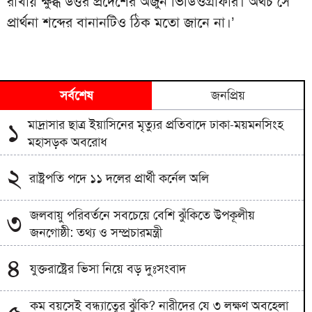
রাখায় ক্ষুব্ধ উত্তর প্রদেশের অর্জুন ভিডিওগ্রাফার। অথচ সে
প্রার্থনা শব্দের বানানটিও ঠিক মতো জানে না।’
সর্বশেষ
জনপ্রিয়
মাদ্রাসার ছাত্র ইয়াসিনের মৃত্যুর প্রতিবাদে ঢাকা-ময়মনসিংহ
১
মহাসড়ক অবরোধ
২
রাষ্ট্রপতি পদে ১১ দলের প্রার্থী কর্নেল অলি
জলবায়ু পরিবর্তনে সবচেয়ে বেশি ঝুঁকিতে উপকূলীয়
৩
জনগোষ্ঠী: তথ্য ও সম্প্রচারমন্ত্রী
৪
যুক্তরাষ্ট্রের ভিসা নিয়ে বড় দুঃসংবাদ
কম বয়সেই বন্ধ্যাত্বের ঝুঁকি? নারীদের যে ৩ লক্ষণ অবহেলা