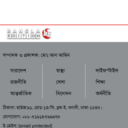
সম্পাদক ও প্রকাশক: মোঃ আল আমিন
সারাদেশ
স্বাস্থ্য
লাইফস্টাইল
রাজনীতি
খেলা
শিক্ষা
আন্তর্জাতিক
বিনোদন
অর্থনীতি
ঠিকানা: হাউজ:৯১, রোড-১৩/সি, ব্লক-ই, বনানী, ঢাকা-১২৩০।
যোগাযোগ: +৮৮-০১৯১৪০৯৯৯৭০
ই-মেইল:
[email protected]