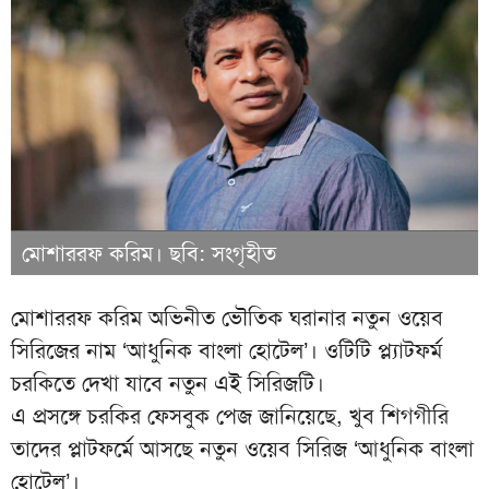
মোশাররফ করিম। ছবি: সংগৃহীত
মোশাররফ করিম অভিনীত ভৌতিক ঘরানার নতুন ওয়েব
সিরিজের নাম ‘আধুনিক বাংলা হোটেল’। ওটিটি প্ল্যাটফর্ম
চরকিতে দেখা যাবে নতুন এই সিরিজটি।
এ প্রসঙ্গে চরকির ফেসবুক পেজ জানিয়েছে, খুব শিগগীরি
তাদের প্লাটফর্মে আসছে নতুন ওয়েব সিরিজ ‘আধুনিক বাংলা
হোটেল’।