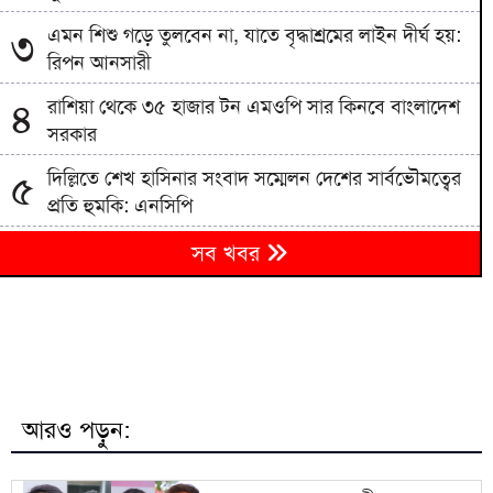
এমন শিশু গড়ে তুলবেন না, যাতে বৃদ্ধাশ্রমের লাইন দীর্ঘ হয়:
৩
রিপন আনসারী
রাশিয়া থেকে ৩৫ হাজার টন এমওপি সার কিনবে বাংলাদেশ
৪
সরকার
দিল্লিতে শেখ হাসিনার সংবাদ সম্মেলন দেশের সার্বভৌমত্বের
৫
প্রতি হুমকি: এনসিপি
বিএনপিতে রাষ্ট্রপতি নির্বাচন ঘিরে নানা সমীকরণ, সিদ্ধান্ত
৬
সব খবর
নেবেন তারেক রহমান
৭
জাতীয় বিশ্ববিদ্যালয়ের মাস্টার্স শেষপর্ব পরীক্ষার ফল প্রকাশ
মিরপুর মডেল থানা পুলিশের বিশেষ অভিযানে বিভিন্ন
৮
অপরাধে জড়িত গ্রেপ্তার ৪৩
আরও পড়ুন:
ভারতকে যা দিয়েছি, আজীবন মনে রাখবে; কেন বলেছিলেন
৯
হাসিনা?