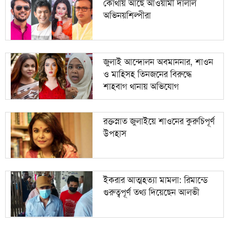
কোথায় আছে আওয়ামী দালাল
অভিনয়শিল্পীরা
দিল্লিকে কড়া বার্তা ঢাকার; ভারতের চোখ রাঙানির দিন কি
১০
তবে শেষ?
জুলাই আন্দোলন অবমাননার, শাওন
ও মাহিসহ তিনজনের বিরুদ্ধে
শাহবাগ থানায় অভিযোগ
রক্তস্নাত জুলাইয়ে শাওনের কুরুচিপূর্ণ
উপহাস
ইকরার আত্মহত্যা মামলা: রিমান্ডে
গুরুত্বপূর্ণ তথ্য দিয়েছেন আলভী