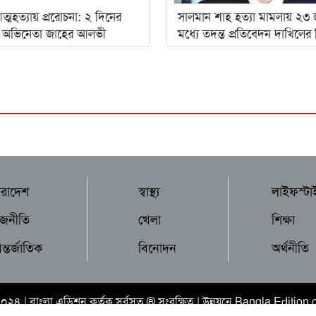
 আত্মহত্যায় প্ররোচনা: ২ দিনের
সালমান শাহ হত্যা মামলায় ২৩ 
ডে অভিনেতা জাহের আলভী
মধ্যে তদন্ত প্রতিবেদন দাখিলের 
ারাদেশ
স্বাস্থ্য
লাইফস্টা
াজনীতি
খেলা
শিক্ষা
্তর্জাতিক
বিনোদন
অর্থনীতি
২০২৪ |
বাংলা এডিশন
কর্তৃক সর্বসত্ব ® সংরক্ষিত | উন্নয়নে
Bangla Edition