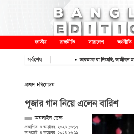
জাতীয়
রাজনীতি
সারাদেশ
অর্থনীতি
সর্বশেষ
ভারতকে যা দিয়েছি, আজীবন মনে রাখবে
প্রচ্ছদ
বিনোদন
পূজার গান নিয়ে এলেন বারিশ
অনলাইন ডেস্ক
প্রকাশিত: ৪ অক্টোবর, ২০২৪ ১৬:১৭
আপডেট: ৪ অক্টোবর, ২০২৪ ১৬:১৯