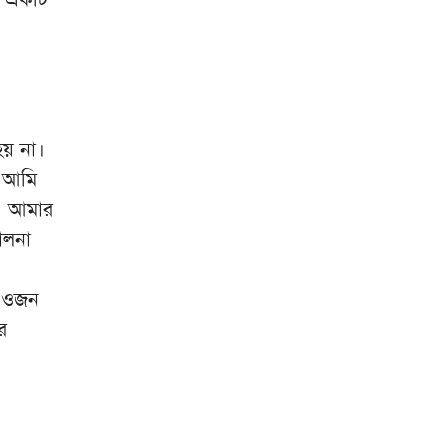
পরীক্ষা নয়, প্রথম শ্রেণিতে ভর্তি
৮
লটারিতে: শিক্ষা মন্ত্রণালয়
আওয়ামী লীগের পতন কেনো
৯
বারবার আগস্টেই হয়?
হয় না।
মানবতাবিরোধী অপরাধের
১০
ে আমি
মামলায় আসামি হচ্ছেন জাফর
ি। আমার
ইকবাল
ালনা
র ওজন
র