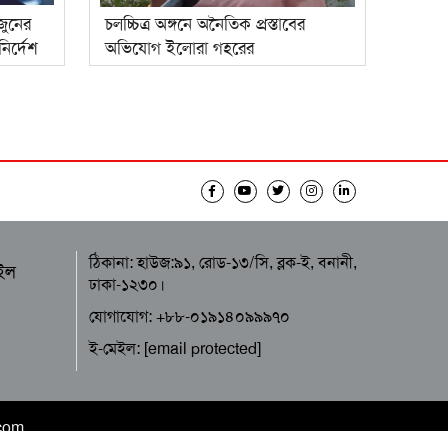
জুনের
চলচ্চিত্র অঙ্গনে অনৈতিক প্রস্তাবের
নির্দেশ
অভিযোগ ইলোরা গহরের
ঠিকানা: হাউজ:৯১, রোড-১৩/সি, ব্লক-ই, বনানী,
ইল
ঢাকা-১২৩০।
যোগাযোগ: +৮৮-০১৯১৪০৯৯৯৭০
ই-মেইল:
[email protected]
.com