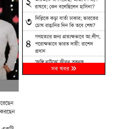
২
রাখবে; কেন বলেছিলেন হাসিনা?
দিল্লিকে কড়া বার্তা ঢাকার; ভারতের
৩
চোখ রাঙানির দিন কি তবে শেষ?
গণহত্যার জন্য প্রত্যক্ষভাবে আ.লীগ,
৪
পরোক্ষভাবে ভারত দায়ী: রাশেদ
প্রধান
'জঙ্গি নাটকে' জীবন তছনছ
৫
সব খবর
মাসরুরের অভিযোগ প্রথম আলো-
ডেইলি স্টারের বিরুদ্ধে
গ্যাস-বিদ্যুৎ সংকট ও দ্রব্যমূল্য
৬
নিয়ন্ত্রণের দাবিতে গাজীপুরে
জামায়াতের মানববন্ধন
করেছেন
র করছেন
ব্রাহ্মণবাড়িয়ায় ১১ দলীয় জোটের
৭
স্মারকলিপি: তেল, গ্যাস ও বিদ্যুতের
মূল্যবৃদ্ধি প্রত্যাহারের দাবি
ন একটি