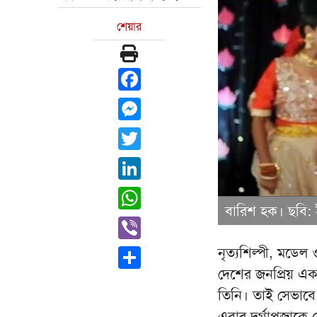
শেয়ার
Facebook
Messenger
Twitter
LinkedIn
WhatsApp
বারিশ হক। ছবি:
Viber
নৃত্যশিল্পী, মডেল
Share
দেশের জনপ্রিয় একজ
তিনি। তাই সেভাব
এবার দুর্গাপূজাকে