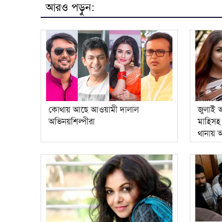
আরও পড়ুন:
কোথায় আছে আওয়ামী দালাল
জুলাই 
অভিনয়শিল্পীরা
মাহিসহ 
থানায়