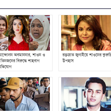
আন্দোলন অবমাননার, শাওন ও
রক্তস্নাত জুলাইয়ে শাওনের কুরুচিপ
তিনজনের বিরুদ্ধে শাহবাগ
উপহাস
 অভিযোগ