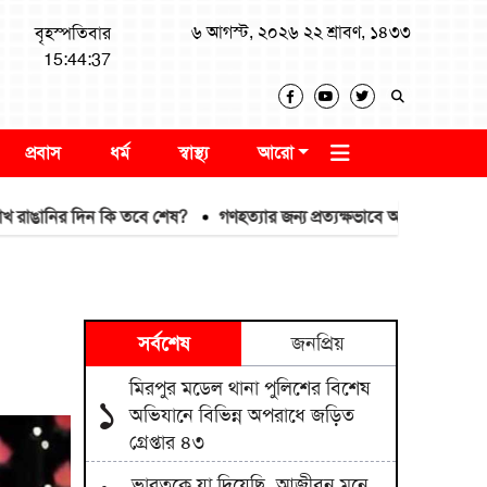
৬ আগস্ট, ২০২৬ ২২ শ্রাবণ, ১৪৩৩
বৃহস্পতিবার
15:44:38
প্রবাস
ধর্ম
স্বাস্থ্য
আরো
ানির দিন কি তবে শেষ?
গণহত্যার জন্য প্রত্যক্ষভাবে আ.লীগ, পরোক্ষভাবে ভার
সর্বশেষ
জনপ্রিয়
মিরপুর মডেল থানা পুলিশের বিশেষ
১
অভিযানে বিভিন্ন অপরাধে জড়িত
গ্রেপ্তার ৪৩
ভারতকে যা দিয়েছি, আজীবন মনে