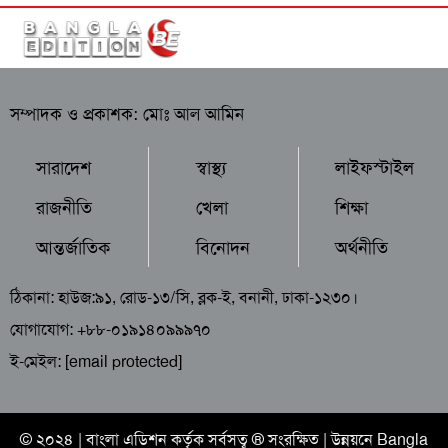
সম্পাদক ও প্রকাশক: মোঃ আল আমিন
সারাদেশ
স্বাস্থ্য
লাইফস্টাইল
রাজনীতি
খেলা
শিক্ষা
আন্তর্জাতিক
বিনোদন
অর্থনীতি
ঠিকানা: হাউজ:৯১, রোড-১৩/সি, ব্লক-ই, বনানী, ঢাকা-১২৩০।
যোগাযোগ: +৮৮-০১৯১৪০৯৯৯৭০
ই-মেইল:
[email protected]
© ২০২৪ |
বাংলা এডিশন
কর্তৃক সর্বসত্ব ® সংরক্ষিত | উন্নয়নে
Bangla