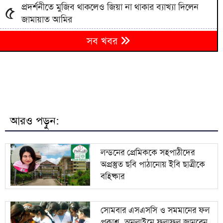
প্রদর্শনীতে মুজিব থাকলেও জিয়া না থাকার ব্যাখ্যা দিলেন
৫
জামায়াত আমির
জামায়াতের প্রদর্শনীতে উঠে এলো ছাত্রদল নেতা আবিদের
৬
সব খবর
জুলাইয়ের ভূমিকা
হাদী হত্যার রহস্য উন্মোচন করতে না পারলে ডিপ স্টেটের
৭
ঘোরপাকে থাকতে হবে: আব্দুল্লাহ আল জাবের
বরিশাল সাংবাদিক ফোরামের সভাপতি সুমন চৌধুরী,
৮
সম্পাদক সাঈদ পান্থ
আরও পড়ুন:
জুলাই সনদ বাস্তবায়ন না হলে কঠোর আন্দোলনের হুঁশিয়ারি
৯
জামায়াত আমিরের
লন্ডনের প্রেমিককে সহপাঠীদের
অপ্রস্তুত ছবি পাঠানোয় ইবি ছাত্রীকে
জ্বালানি খাত অস্থিতিশীল করতে একটি চক্র সক্রিয়:
১০
বহিষ্কার
প্রধানমন্ত্রী
সোমবার এসএসসি ও সমমানের ফল
প্রকাশ, অনলাইনে ফলাফল জানবেন