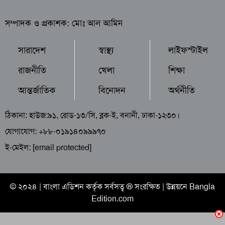
সম্পাদক ও প্রকাশক: মোঃ আল আমিন
সারাদেশ
স্বাস্থ্য
লাইফস্টাইল
রাজনীতি
খেলা
শিক্ষা
আন্তর্জাতিক
বিনোদন
অর্থনীতি
ঠিকানা: হাউজ:৯১, রোড-১৩/সি, ব্লক-ই, বনানী, ঢাকা-১২৩০।
যোগাযোগ: +৮৮-০১৯১৪০৯৯৯৭০
ই-মেইল:
[email protected]
© ২০২৪ |
বাংলা এডিশন
কর্তৃক সর্বসত্ব ® সংরক্ষিত | উন্নয়নে
Bangla
Edition.com