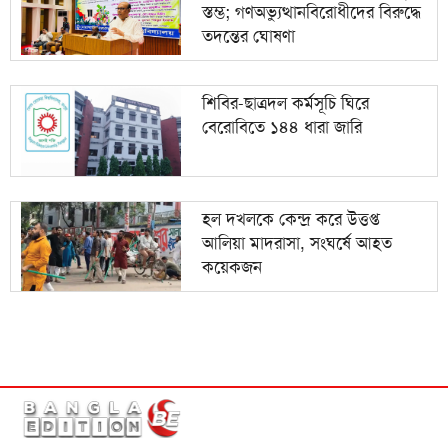
স্তম্ভ; গণঅভ্যুত্থানবিরোধীদের বিরুদ্ধে
তদন্তের ঘোষণা
শিবির-ছাত্রদল কর্মসূচি ঘিরে
বেরোবিতে ১৪৪ ধারা জারি
হল দখলকে কেন্দ্র করে উত্তপ্ত
আলিয়া মাদরাসা, সংঘর্ষে আহত
কয়েকজন