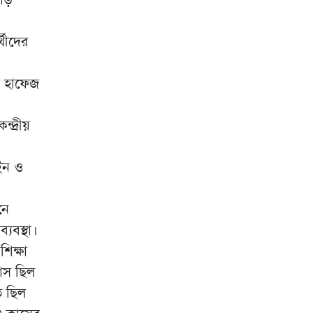
দিয়ে আত্মহত্যা
উত্তরাঞ্চলে কৃষি-শিল্পের হাব হবে
৯
্থীদের
বগুড়া, ৪০০ একরের শিল্পপার্ক
যুক্তরাষ্ট্র সব শর্ত মানলেই খুলবে
১০
ি হাফেজ
হরমুজ প্রণালি: ইরান
্দ্রীয়
ইন ও
নে
্যবস্থা।
িক্ষা
য়াস ছিল
িত ছিল