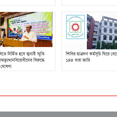
িতে নির্মিত হবে জুলাই স্মৃতি
শিবির-ছাত্রদল কর্মসূচি ঘিরে বে
গণঅভ্যুত্থানবিরোধীদের বিরুদ্ধে
১৪৪ ধারা জারি
র ঘোষণা