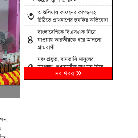
কঠোর ট্রাম্প প্রশাসন
আশুলিয়ায় কাফনের কাপড়সহ
৩
চিঠিতে প্রাণনাশের হুমকির অভিযোগ
বাংলাদেশিকে বিএসএফ নিয়ে
৪
যাওয়ায় ভারতীয়কে ধরে আনলো
গ্রামবাসী
মঞ্চ প্রস্তুত, বানভাসি মানুষের
৫
অপেক্ষা; প্রধানমন্ত্রীর আগমন ঘিরে
সব খবর
বাঁশখালীতে উৎসব
শব্দদূষণের অজুহাতে পশ্চিমবঙ্গে
৬
একের পর এক মসজিদের মাইক
অপসারণ
হাম ও হামের উপসর্গ নিয়ে আরও
৭
লেন,
চার জনের মৃত্যু
ি
নাটোরের লালপুরে এক যুবকের ফাঁস
৮
াঁড়