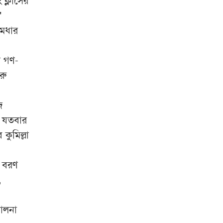
ং ক্লাসের
"
মেধার
র গণ-
রু
জ
স যতবার
কুমিল্লা
ন বরণ
,
চালনা