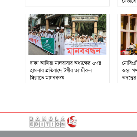
যেভাবে
ঢাকা আলিয়া মাদরাসার অধ্যক্ষের ওপর
নোবিপ্রব
হামলার প্রতিবাদে টঙ্গীর তা’মীরুল
স্তম্ভ; 
মিল্লাতে মানববন্ধন
তদন্তে