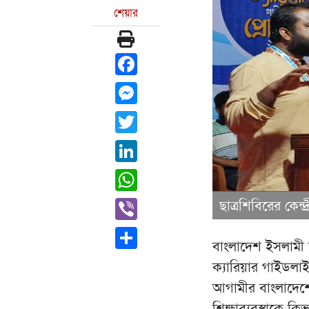
শেয়ার
Facebook
Messenger
Twitter
LinkedIn
WhatsApp
Viber
ছাত্রশিবিরের কেন
Share
বাংলাদেশ ইসলামী ছ
ক্যারিয়ার গাইডলাই
আগামীর বাংলাদেশে স
শিক্ষাব্যবস্থাকে 