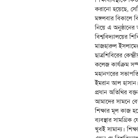
করানো হয়েছে, সেট
মঙ্গলবার বিকালে বি
নিয়ে এ অনুষ্ঠান
বিশ্ববিদ্যালয়ের 
মাজহারুল ইসলামের 
ছাত্রশিবিরের কেন্
কলেজ কার্যক্রম সম
মহানগরের সভাপতি
ইমরান আল হাসান
প্রধান অতিথির বক্
আমাদের সামনে বেশ কি
শিক্ষার মূল কাজ হ
ব্যবস্থার সামগ্রি
খুবই সামান্য। শিক্ষ