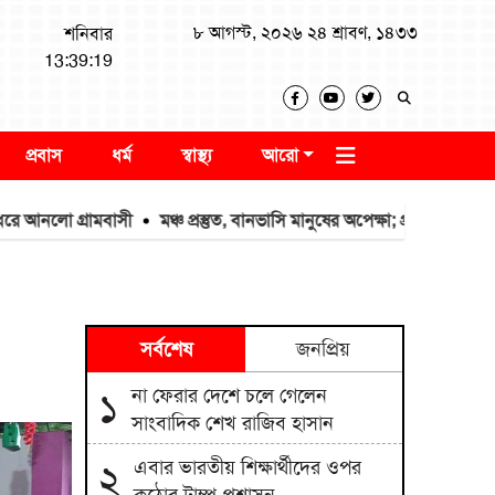
৮ আগস্ট, ২০২৬ ২৪ শ্রাবণ, ১৪৩৩
শনিবার
13:39:20
প্রবাস
ধর্ম
স্বাস্থ্য
আরো
গ্রামবাসী
মঞ্চ প্রস্তুত, বানভাসি মানুষের অপেক্ষা; প্রধানমন্ত্রীর আগমন ঘ
সর্বশেষ
জনপ্রিয়
না ফেরার দেশে চলে গেলেন
১
সাংবাদিক শেখ রাজিব হাসান
এবার ভারতীয় শিক্ষার্থীদের ওপর
২