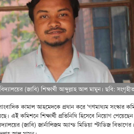
ববিদ্যালয়ের (জাবি) শিক্ষার্থী আব্দুল্লাহ আল মামুন। ছবি: সংগৃহী
াংবাদিক কামাল আহমেদকে প্রধান করে 'গণমাধ্যম সংস্কার কম
িয়েছে। এই কমিশনে শিক্ষার্থী প্রতিনিধি হিসেবে নিয়োগ পেয়েছেন
বিদ্যালয়ের (জাবি) জার্নালিজম অ্যান্ড মিডিয়া স্টাডিজ বিভাগে
ব্দুল্লাহ আল মামুন।