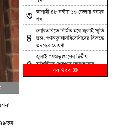
শব্দ
আগামী ৪৮ ঘণ্টায় ১০ জেলায় বন্যার
৩
শঙ্কা
নোবিপ্রবিতে নির্মিত হবে জুলাই স্মৃতি
৪
স্তম্ভ; গণঅভ্যুত্থানবিরোধীদের বিরুদ্ধে
তদন্তের ঘোষণা
জুলাই গণঅভ্যুত্থানের দ্বিতীয়
৫
বর্ষপূর্তিতে শেরপুরে জামায়াতের
সব খবর
সমাবেশ ও গণমিছিল
বৈষম্যহীন বাংলাদেশ বিনির্মাণের
৬
ত
আহ্বান ভারপ্রাপ্ত স্পিকার ব্যারিস্টার
কায়সার কামালের
িশন'
সাকিবের মাগুরার বাড়িতে হামলা ও
৭
ভাঙচুর
র ৪৯তম
৮
ইউক্রেনে রুশ হামলায় নিহত ১৭ জন