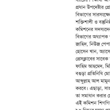
প্রধান উপদেষ্টার প
বিভাগের সারসংক্ষেপ
শক্তিশালী ও বস্তুন
কমিশনের সদস্যদের
বিভাগের অধ্যাপক গ
জাহিদ, নিউজ পেপ
হোসেন খান, অ্যাস
প্রেসক্লাবের সাব
ফাহিম আহমেদ, মিডি
বগুড়া প্রতিনিধি মোস
আব্দুল্লাহ আল মামু
করবে। এছাড়া, সাংব
তা সমাধান করার চে
এই কমিশন শিগগিরই 