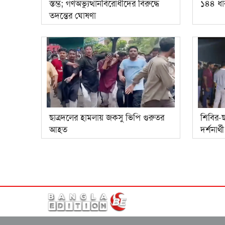
স্তম্ভ; গণঅভ্যুত্থানবিরোধীদের বিরুদ্ধে
১৪৪ ধা
তদন্তের ঘোষণা
ছাত্রদলের হামলায় জকসু ভিপি গুরুতর
শিবির-ছ
আহত
দর্শনার্