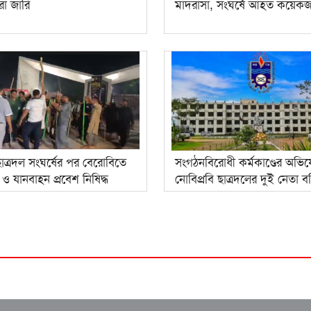
রা জারি
মাদরাসা, সংঘর্ষে আহত কয়েক
াত্রদল সংঘর্ষের পর বেরোবিতে
সংগঠনবিরোধী কর্মকাণ্ডের অভি
থী ও যানবাহন প্রবেশ নিষিদ্ধ
নোবিপ্রবি ছাত্রদলের দুই নেতা বহ