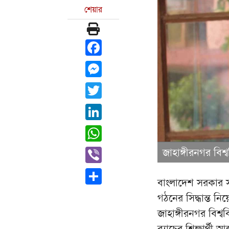
শেয়ার
Facebook
Messenger
Twitter
LinkedIn
WhatsApp
Viber
জাহাঙ্গীরনগর বিশ্
Share
বাংলাদেশ সরকার স
গঠনের সিদ্ধান্ত ন
জাহাঙ্গীরনগর বিশ্ব
ব্যাচের শিক্ষার্থী আ