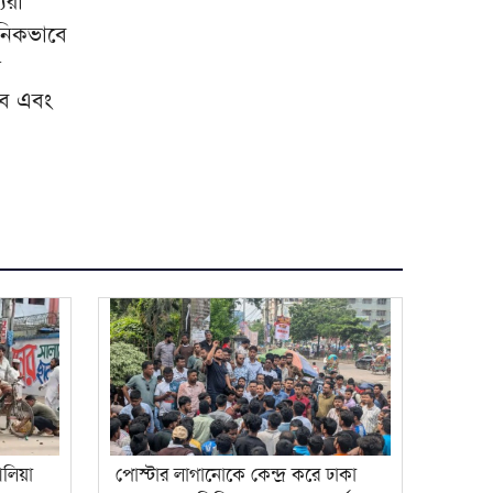
যরা
তনিকভাবে
া
বে এবং
লিয়া
পোস্টার লাগানোকে কেন্দ্র করে ঢাকা