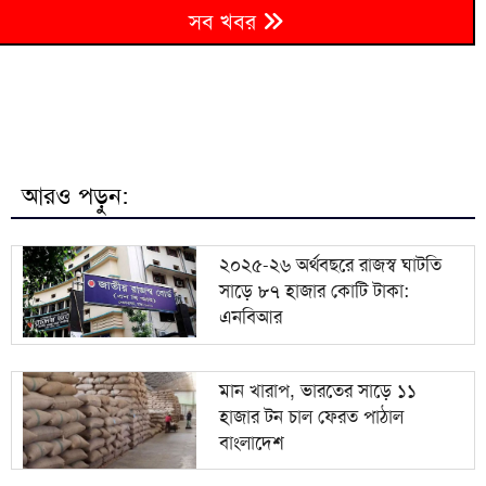
সাত বছরে নির্যাতনের শিকার হয়ে দেশে ফিরেছেন ৭০ হাজার
৬
সব খবর
নারী কর্মী
৭
২৭ দেশে মিশন নেই, সেবাবঞ্চিত ৫৬ হাজার প্রবাসী
ড. ইউনূসের বিরুদ্ধে ভয়ংকর সব অভিযোগ ইলিয়াস
৮
হোসাইনের
আরও পড়ুন:
৯
দেবীদ্বারে বাড়ির মালিককে কুপিয়ে হত্যা, মরদেহ উদ্ধার
২০২৫-২৬ অর্থবছরে রাজস্ব ঘাটতি
সাড়ে ৮৭ হাজার কোটি টাকা:
১০
সাড়ে ৬ বছরে মোটরসাইকেল দুর্ঘটনায় ১৫৭১২ মৃত্যু
এনবিআর
মান খারাপ, ভারতের সাড়ে ১১
হাজার টন চাল ফেরত পাঠাল
বাংলাদেশ