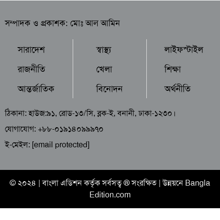
সম্পাদক ও প্রকাশক: মোঃ আল আমিন
সারাদেশ
স্বাস্থ্য
লাইফস্টাইল
রাজনীতি
খেলা
শিক্ষা
আন্তর্জাতিক
বিনোদন
অর্থনীতি
ঠিকানা: হাউজ:৯১, রোড-১৩/সি, ব্লক-ই, বনানী, ঢাকা-১২৩০।
যোগাযোগ: +৮৮-০১৯১৪০৯৯৯৭০
ই-মেইল:
[email protected]
© ২০২৪ |
বাংলা এডিশন
কর্তৃক সর্বসত্ব ® সংরক্ষিত | উন্নয়নে
Bangla
Edition.com