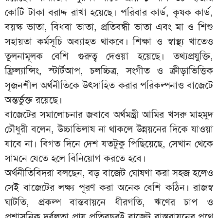
কোটি টাকা বরাদ্দ রাখা হয়েছে। পরিবার কার্ড, কৃষক কার্ড,
বয়স্ক ভাতা, বিধবা ভাতা, প্রতিবন্ধী ভাতা এবং মা ও শিশু
সহায়তা কর্মসূচি অব্যাহত থাকবে। শিক্ষা ও স্বাস্থ্য খাতেও
তুলনামূলক বেশি গুরুত্ব দেওয়া হয়েছে। তথ্যপ্রযুক্তি,
ফ্রিল্যান্সিং, স্টার্টআপ, চলচ্চিত্র, সংগীত ও ক্রীড়াভিত্তিক
সৃজনশীল অর্থনীতিকে উৎসাহিত করার পরিকল্পনাও বাজেটে
অন্তর্ভুক্ত রয়েছে।
বাজেটের সমালোচনার জবাবে অর্থমন্ত্রী আমির খসরু মাহমুদ
চৌধুরী বলেন, উচ্চাভিলাষ না থাকলে উন্নয়নের দিকে যাওয়া
যাবে না। বিগত দিনে দেশ যতটুকু পিছিয়েছে, সেখান থেকে
সামনে যেতে হলে বিনিয়োগ করতে হবে।
অর্থনীতিবিদরা বলছেন, বড় বাজেট ঘোষণা করা সহজ হলেও
সেই বাজেটের লক্ষ্য পূরণ করা অনেক বেশি কঠিন। রাজস্ব
ঘাটতি, প্রকল্প বাস্তবায়নে ধীরগতি, ঋণের চাপ ও
প্রশাসনিক দুর্বলতা প্রায় প্রতিবছরই বাজেট বাস্তবায়নের পথে