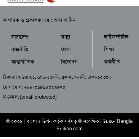
সম্পাদক ও প্রকাশক: মোঃ আল আমিন
সারাদেশ
স্বাস্থ্য
লাইফস্টাইল
রাজনীতি
খেলা
শিক্ষা
আন্তর্জাতিক
বিনোদন
অর্থনীতি
ঠিকানা: হাউজ:৯১, রোড-১৩/সি, ব্লক-ই, বনানী, ঢাকা-১২৩০।
যোগাযোগ: +৮৮-০১৯১৪০৯৯৯৭০
ই-মেইল:
[email protected]
© ২০২৪ |
বাংলা এডিশন
কর্তৃক সর্বসত্ব ® সংরক্ষিত | উন্নয়নে
Bangla
Edition.com