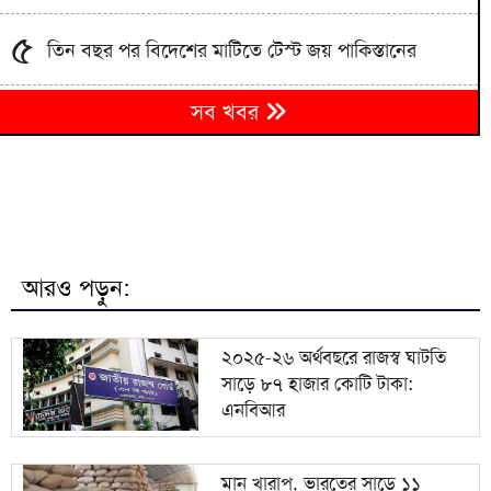
৫
তিন বছর পর বিদেশের মাটিতে টেস্ট জয় পাকিস্তানের
৬
সব খবর
১৬ জনের মৃত্যুদণ্ড, ১১ জনের যাবজ্জীবন
৭
দুপুরের মধ্যে দেশের ৬ জেলায় বজ্রবৃষ্টির পূর্বাভাস
৮
‘জুলাই আন্দোলন ছিল স্বৈরাচার পতনের আন্দোলন’
আরও পড়ুন:
৯
গাজায় আটক ২৪ ফিলিস্তিনি বন্দিকে মুক্তি দিলো ইসরায়েল
২০২৫-২৬ অর্থবছরে রাজস্ব ঘাটতি
সাড়ে ৮৭ হাজার কোটি টাকা:
জুলাই স্মৃতি জাদুঘর আজ থেকে সবার জন্য উন্মুক্ত, টিকিট
১০
এনবিআর
৫০ টাকা
মান খারাপ, ভারতের সাড়ে ১১