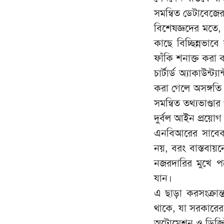
সমন্বিত ডেটাবেজে
বিশেষজ্ঞদের মতে, প
কাছে বিচ্ছিন্নভা
ফাঁকি শনাক্ত করা
চার্টার্ড অ্যাকাউন
করা গেলে অসঙ্গতি 
সমন্বিত তথ্যভাণ্ড
দুর্বল আইন প্রয়োগ
এনবিআরের সাবেক চ
নয়, বরং বাস্তবা
নজরদারির মুখে প
যান।
এ ছাড়া করসংক্রান
থাকে, যা সরকারের 
অটোমেশন ও ডিজি