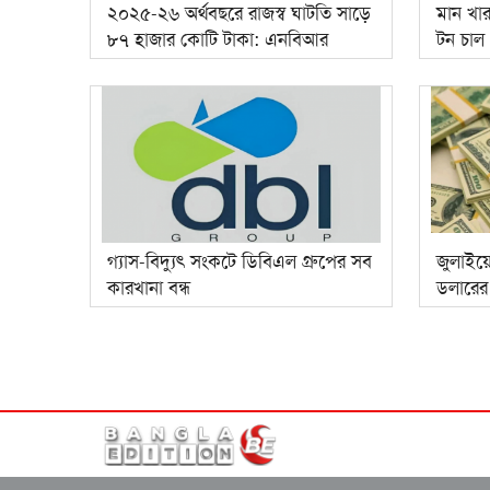
২০২৫-২৬ অর্থবছরে রাজস্ব ঘাটতি সাড়ে
মান খা
৮৭ হাজার কোটি টাকা: এনবিআর
টন চাল
গ্যাস-বিদ্যুৎ সংকটে ডিবিএল গ্রুপের সব
জুলাইয়
কারখানা বন্ধ
ডলারের র