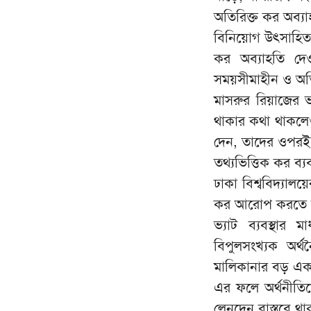
অতিরিক্ত কর অব্যা
বিনিয়োগ উৎসাহিত ক
কর অব্যাহতি দেও
সময়সীমাহীন ও অতির
মাসরুর রিয়াজের ভাষ
থাকার কথা থাকলেও
দেন, তাদের ওপরই ত
তথ্যভিত্তিক কর ব্যব
ঢাকা বিশ্ববিদ্যালয়
কর আরোপ করতে চায়,
ভ্যাট ব্যবস্থার
বিপুলসংখ্যক অর্
মালিকানার বড় এক
এর ফলে অর্থনীতি
লেনদেন বাস্তবে থা