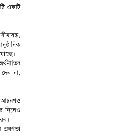
এটি একটি
হঠাৎ রিপাবলিক বাংলা ছাড়লেন
৯
ময়ূখ ঘোষ
ীমাবদ্ধ,
হাঁকডাক দিয়েও পর্দায় এলেন না
১০
হাসিনা
নুষ্ঠানিক
াচ্ছে।
অর্থনীতির
 দেন না,
িক আচরণও
কর দিলেও
রেন।
 প্রবণতা