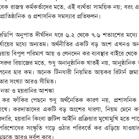
েক রাজস্ব কর্মকর্তাদের মতে, এই ব্যর্থতা সাময়িক নয়; বরং 
রাতিষ্ঠানিক ও প্রশাসনিক সমস্যার প্রতিফলন।
ডিপি অনুপাত দীর্ঘদিন ধরে ৬.২ থেকে ৭.৬ শতাংশের মধ্যে স
্ন পর্যায়ের মধ্যে অন্যতম। অর্থনীতির একটি বড় অংশ এখনও অনা
য়ায় বিপুল পরিমাণ আয় ও লেনদেন কর ব্যবস্থার বাইরে থেকে য
সরুর রিয়াজের মতে, শুধু অনানুষ্ঠানিক খাতই নয়, আনুষ্ঠানিক 
লনের হার কম। অনেক টিনধারী নিয়মিত আয়কর রিটার্ন জমা
ার সংখ্যা আরও সীমিত।
ীনতা ও হয়রানির আশঙ্কা
, কর ফাঁকির পেছনে শুধু অর্থনৈতিক কারণ নয়, প্রশাসন
িকা রাখে। করদাতাদের একটি বড় অংশের ধারণা, নিয়ম মেনে 
দারি, হয়রানি কিংবা জটিল আইনি প্রক্রিয়ার মুখোমুখি হতে পা
 পরিশোধের সংস্কৃতি গড়ে ওঠার পরিবর্তে কর এড়িয়ে যাওয়ার
ংগ্রহকে আরও দুর্বল করে।