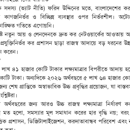
সদস্য (ভ্যাট নীতি) ফরিদ উদ্দিনের মতে, বাংলাদেশের কর
াগজনির্ভর ও বিচ্ছিন্ন ব্যবস্থার ওপর নির্ভরশীল। অ
াঙ্ক্ষিত গতিতে এগোয়নি।
ৃষ্ট নতুন আয় ও লেনদেনকে দ্রুত কর নেটওয়ার্কের আওতায় আ
প্রযুক্তিনির্ভর কর প্রশাসন ছাড়া রাজস্ব আদায়ে বড় ধরনের উন্
ে করেন।
?
লাখ ৪১ হাজার কোটি টাকার লক্ষ্যমাত্রার বিপরীতে আদায় হয়ে
কোটি টাকা। অন্যদিকে ২০২৬ অর্থবছরে ৫ লাখ ৬৪ হাজার কো
 জন্য শেষ প্রান্তিকে অস্বাভাবিক উচ্চ প্রবৃদ্ধির প্রয়োজন, যা বাস্
লিষ্টরা।
অর্থবছরের জন্য আরও উচ্চ রাজস্ব লক্ষ্যমাত্রা নির্ধারণ 
্ন মত হলো, সমস্যার মূল সমাধান করের হার বৃদ্ধি নয়; বরং 
িত্তিক প্রশাসন, ডিজিটালাইজেশন, করদাতাবান্ধব পরিবেশ এবং ন