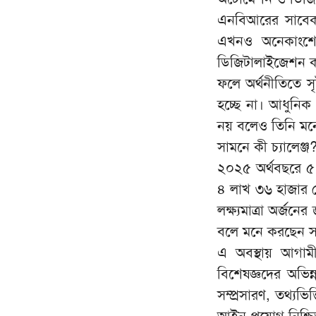
এনবিআরের সাবেক 
এখনও অনেকাংশে ক
ডিজিটালাইজেশন ক
ফলে অর্থনীতিতে স
হচ্ছে না। আধুনিক 
নয় বলেও তিনি মন
সামনে কী চ্যালেঞ্জ
২০২৫ অর্থবছরে ৫ 
৪ লাখ ৩৬ হাজার 
লক্ষ্যমাত্রা অর্জনের
বলে মনে করছেন সংশ্
এ অবস্থায় আগামী 
বিশেষজ্ঞদের অভিন
সম্প্রসারণ, তথ্যভ