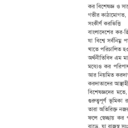
কর বিশেষজ্ঞ ও সাব
গভীর কাঠামোগত, প্
সংকীর্ণ করভিত্তি
বাংলাদেশের কর-জি
যা বিশ্বে সর্বনিম
খাতে পরিচালিত হও
অর্থনীতিবিদ এম মা
মধ্যেও কর পরিপা
আর নিয়মিত করদাত
করদাতাদের আস্থাহ
বিশেষজ্ঞদের মতে
গুরুত্বপূর্ণ ভূম
তারা অতিরিক্ত নজর
ফলে স্বেচ্ছায় কর
বাড়ে, যা রাজস্ব স