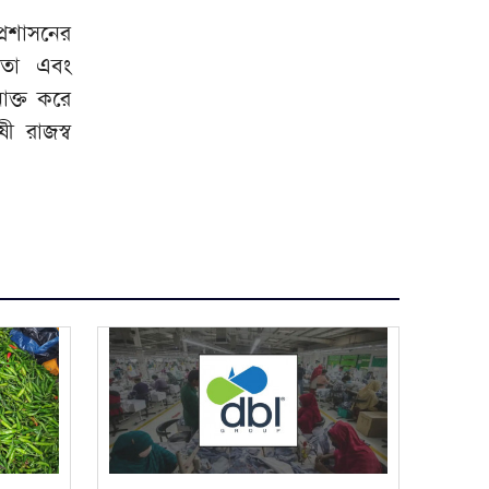
্রশাসনের
পদতা এবং
াক্ত করে
ী রাজস্ব