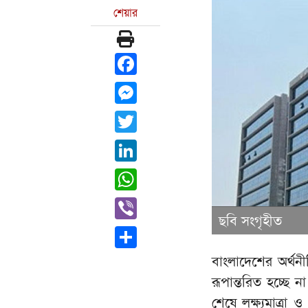
শেয়ার
Facebook
Messenger
Twitter
LinkedIn
WhatsApp
Viber
ছবি সংগৃহীত
Share
বাংলাদেশের অর্থনী
রূপান্তরিত হচ্ছে ন
শেষে লক্ষ্যমাত্রা