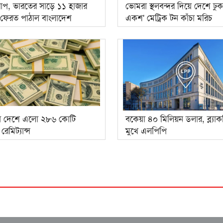
রাপ, ভারতের সাড়ে ১১ হাজার
ভোমরা স্থলবন্দর দিয়ে দেশে ঢু
 ফেরত পাঠাল বাংলাদেশ
একশ' মেট্রিক টন কাঁচা মরিচ
ে দেশে এলো ২৮৬ কোটি
বকেয়া ৪০ মিলিয়ন ডলার, ব্ল্যাক
েমিট্যান্স
মুখে এলপিপি