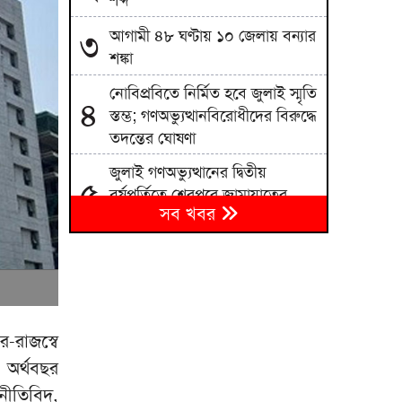
শব্দ
আগামী ৪৮ ঘণ্টায় ১০ জেলায় বন্যার
৩
শঙ্কা
নোবিপ্রবিতে নির্মিত হবে জুলাই স্মৃতি
৪
স্তম্ভ; গণঅভ্যুত্থানবিরোধীদের বিরুদ্ধে
তদন্তের ঘোষণা
জুলাই গণঅভ্যুত্থানের দ্বিতীয়
৫
বর্ষপূর্তিতে শেরপুরে জামায়াতের
সব খবর
সমাবেশ ও গণমিছিল
বৈষম্যহীন বাংলাদেশ বিনির্মাণের
৬
আহ্বান ভারপ্রাপ্ত স্পিকার ব্যারিস্টার
কায়সার কামালের
সাকিবের মাগুরার বাড়িতে হামলা ও
৭
র-রাজস্বে
ভাঙচুর
ও অর্থবছর
৮
থনীতিবিদ,
ইউক্রেনে রুশ হামলায় নিহত ১৭ জন