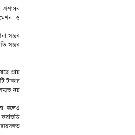
 প্রশাসন
টোমেশন ও
না সম্ভব
নতি সম্ভব
ছে প্রায়
টি টাকার
তবসম্মত নয়
করা হলেও
করভিত্তি
্যায়সঙ্গত