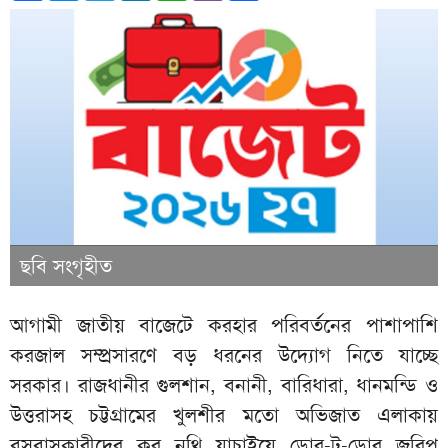
ছবি সংগৃহীত
আগামী জাতীয় বাজেটে করহার পরিবর্তনের পাশাপাশি
করজাল সম্প্রসারণে বড় ধরনের উদ্যোগ নিতে যাচ্ছে
সরকার। রাজধানীর গুলশান, বনানী, বারিধারা, ধানমন্ডি ও
উত্তরাসহ চট্টগ্রামের খুলশীর মতো অভিজাত এলাকায়
বসবাসকারীদের কর নথি যাচাইয়ে ডোর-টু-ডোর জরিপ