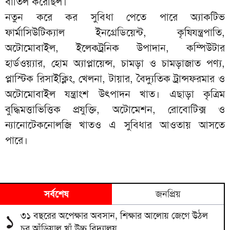
বাতিল করেছিল।
নতুন করে কর সুবিধা পেতে পারে অ্যাকটিভ
ফার্মাসিউটিক্যাল ইনগ্রেডিয়েন্ট, কৃষিযন্ত্রপাতি,
অটোমোবাইল, ইলেকট্রনিক উপাদান, কম্পিউটার
হার্ডওয়্যার, হোম অ্যাপ্লায়েন্স, চামড়া ও চামড়াজাত পণ্য,
প্লাস্টিক রিসাইক্লিং, খেলনা, টায়ার, বৈদ্যুতিক ট্রান্সফরমার ও
অটোমোবাইল যন্ত্রাংশ উৎপাদন খাত। এছাড়া কৃত্রিম
বুদ্ধিমত্তাভিত্তিক প্রযুক্তি, অটোমেশন, রোবোটিক্স ও
ন্যানোটেকনোলজি খাতও এ সুবিধার আওতায় আসতে
পারে।
সর্বশেষ
জনপ্রিয়
৩১ বছরের অপেক্ষার অবসান, শিক্ষার আলোয় জেগে উঠল
১
চর আঁড়িয়াল খাঁ উচ্চ বিদ্যালয়