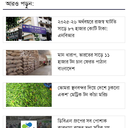
আরও পড়ুন:
মহেশখালী থেকে জাতীয় গ্রিডে ৮০০ মিলিয়ন ঘনফুট গ্যাস
৯
সরবরাহ
২০২৫-২৬ অর্থবছরে রাজস্ব ঘাটতি
সাড়ে ৮৭ হাজার কোটি টাকা:
ব্রাহ্মণবাড়িয়ায় বালুভর্তি ডাম্প ট্রাকে কোটি টাকার ভারতীয়
১০
এনবিআর
জিরা জব্দ
মান খারাপ, ভারতের সাড়ে ১১
হাজার টন চাল ফেরত পাঠাল
বাংলাদেশ
ভোমরা স্থলবন্দর দিয়ে দেশে ঢুকলো
একশ' মেট্রিক টন কাঁচা মরিচ
ডিবিএল গ্রুপের সব পোশাক
কারখানা বন্ধের তথ্য সঠিক নয়