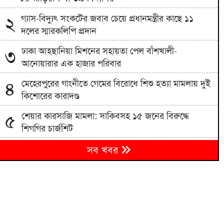
গ্যাস-বিদ্যুৎ সংকটের জবাব চেয়ে প্রধানমন্ত্রীর কাছে ১১
২
দলের স্মারকলিপি প্রদান
ঢাকা আহ্ছানিয়া মিশনের সহায়তা পেল বাঁশখালী-
৩
আনোয়ারার এক হাজার পরিবার
মেহেরপুরের গাংনীতে গেমের বিরোধে শিশু হত্যা মামলায় দুই
৪
কিশোরের কারাদণ্ড
শেয়ার কারসাজি মামলা: সাকিবসহ ১৫ জনের বিরুদ্ধে
৫
শিগগির চার্জশিট
৬
সব খবর
র‌্যাবের বদলে আসছে স্পেশাল রেসপন্স ব্যাটালিয়ন
৭
স্টারলাইন বাসের ধাক্কায় অটোরিকশাচালক নিহত, আহত ১
৮
তিন দিনের মধ্যে স্বাভাবিক হবে গ্যাস সরবরাহ: জ্বালানি মন্ত্রী