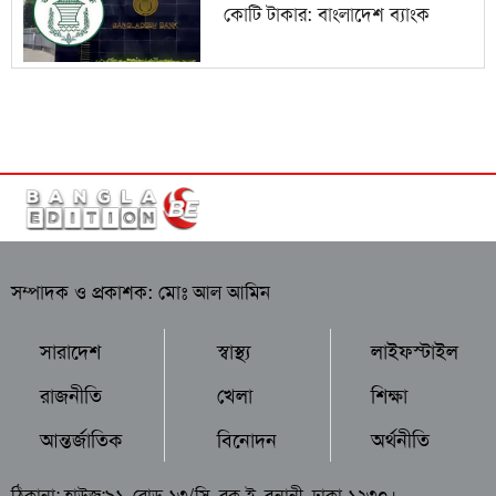
কোটি টাকার: বাংলাদেশ ব্যাংক
সম্পাদক ও প্রকাশক: মোঃ আল আমিন
সারাদেশ
স্বাস্থ্য
লাইফস্টাইল
রাজনীতি
খেলা
শিক্ষা
আন্তর্জাতিক
বিনোদন
অর্থনীতি
ঠিকানা: হাউজ:৯১, রোড-১৩/সি, ব্লক-ই, বনানী, ঢাকা-১২৩০।